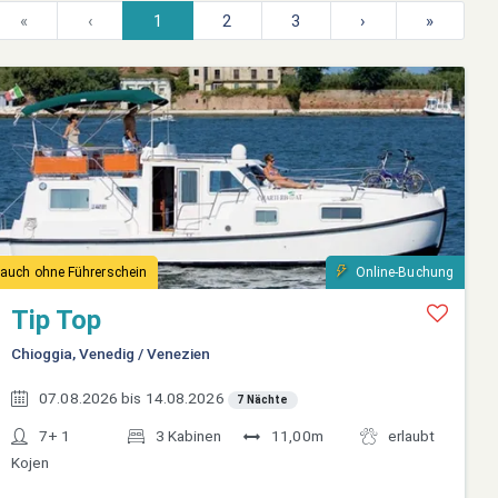
«
‹
1
2
3
›
»
auch ohne Führerschein
Online-Buchung
Tip Top
Chioggia, Venedig / Venezien
07.08.2026 bis 14.08.2026
7 Nächte
7+ 1
3 Kabinen
11,00m
erlaubt
Kojen