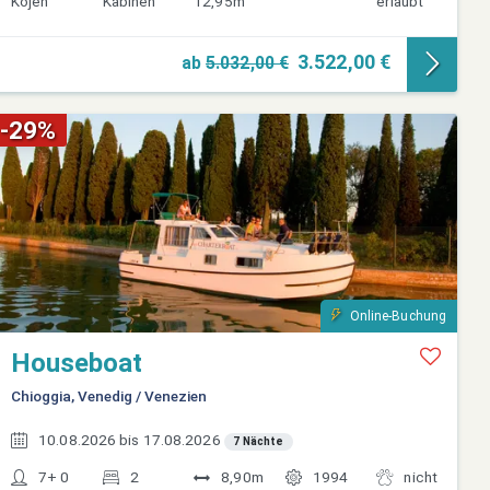
Kojen
Kabinen
12,95m
erlaubt
3.522,00 €
ab
5.032,00 €
-29%
Online-Buchung
Houseboat
Chioggia, Venedig / Venezien
10.08.2026 bis 17.08.2026
7 Nächte
7+ 0
2
8,90m
1994
nicht