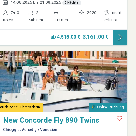
14.08.2026 bis 21.08.2026
7 Nächte
7+ 0
2
2020
nicht
Kojen
Kabinen
11,00m
erlaubt
3.161,00 €
ab
4.515,00 €
auch ohne Führerschein
Online-Buchung
New Concorde Fly 890 Twins
Chioggia, Venedig / Venezien