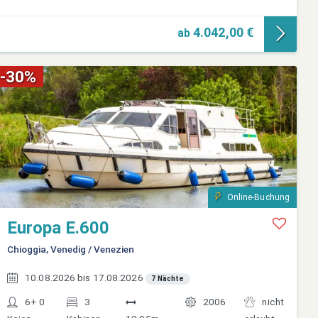
4.042,00 €
ab
-30%
Online-Buchung
Europa E.600
Chioggia, Venedig / Venezien
10.08.2026 bis 17.08.2026
7 Nächte
6+ 0
3
2006
nicht