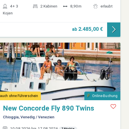
4+ 3
2 Kabinen
8,90m
erlaubt
Kojen
2.485,00 €
ab
auch ohne Führerschein
Online-Buchung
New Concorde Fly 890 Twins
Chioggia, Venedig / Venezien
10.08.2026 bis 17.08.2026
7 Nächte