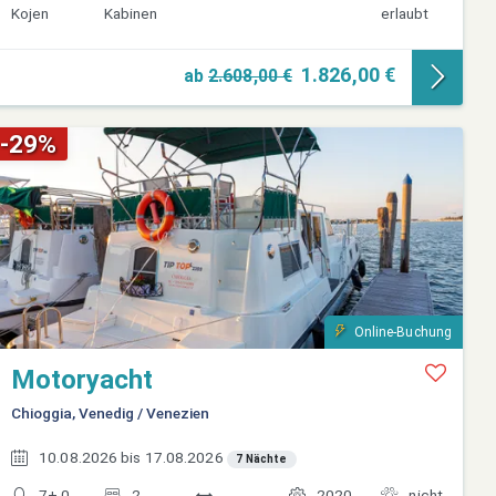
Kojen
Kabinen
erlaubt
1.826,00 €
ab
2.608,00 €
-29%
Online-Buchung
Motoryacht
Chioggia, Venedig / Venezien
10.08.2026 bis 17.08.2026
7 Nächte
7+ 0
2
2020
nicht