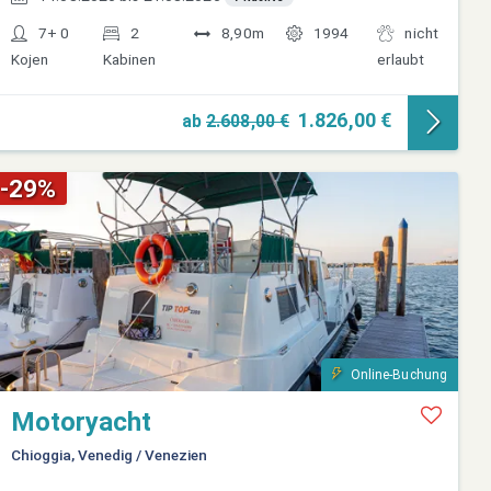
7+ 0
2
8,90m
1994
nicht
Kojen
Kabinen
erlaubt
1.826,00 €
ab
2.608,00 €
-29%
Online-Buchung
Motoryacht
Chioggia, Venedig / Venezien