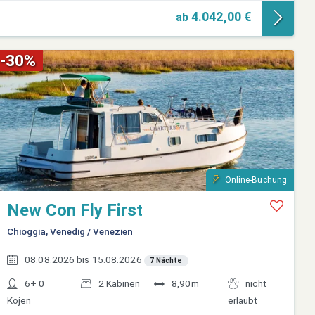
4.042,00 €
ab
-30%
Online-Buchung
New Con Fly First
Chioggia, Venedig / Venezien
08.08.2026 bis 15.08.2026
7 Nächte
6+ 0
2 Kabinen
8,90m
nicht
Kojen
erlaubt