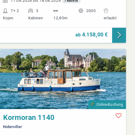
11.08.2026 bis 18.08.2026
7 Nächte
7+ 2
3
2005
Kojen
Kabinen
12,80m
erlaubt
4.158,00 €
ab
Online-Buchung
Kormoran 1140
Niderviller