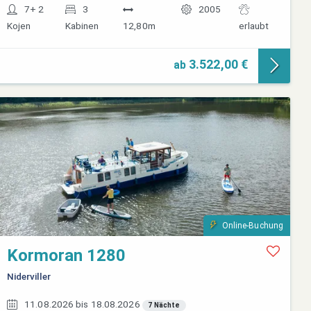
7+ 2
3
2005
Kojen
Kabinen
12,80m
erlaubt
3.522,00 €
ab
Online-Buchung
Kormoran 1280
Niderviller
11.08.2026 bis 18.08.2026
7 Nächte