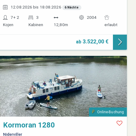
12.08.2026 bis 18.08.2026
6 Nächte
7+ 2
3
2004
Kojen
Kabinen
12,80m
erlaubt
3.522,00 €
ab
Online-Buchung
Kormoran 1280
Niderviller