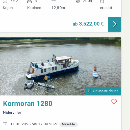
7+ 2
3
2004
Kojen
Kabinen
12,80m
erlaubt
3.522,00 €
ab
Online-Buchung
Kormoran 1280
Niderviller
11.08.2026 bis 17.08.2026
6 Nächte