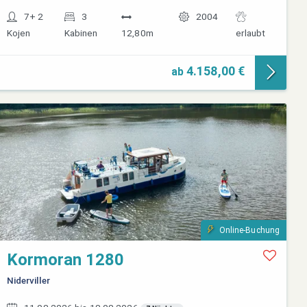
7+ 2
3
2004
Kojen
Kabinen
12,80m
erlaubt
4.158,00 €
ab
Online-Buchung
Kormoran 1280
Niderviller