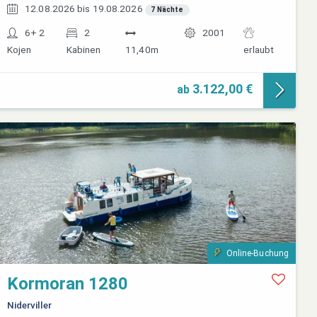
12.08.2026 bis 19.08.2026
7 Nächte
6+ 2
2
2001
Kojen
Kabinen
11,40m
erlaubt
3.122,00 €
ab
Online-Buchung
Kormoran 1280
Niderviller