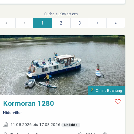
Suche zurücksetzen
«
‹
1
2
3
›
»
Online-Buchung
Kormoran 1280
Niderviller
11.08.2026 bis 17.08.2026
6 Nächte