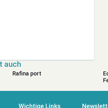
Rafina port
E
F
n
Wichtige Links
Newslett