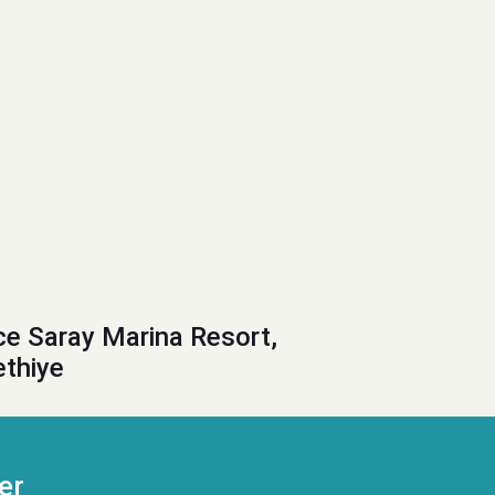
ce Saray Marina Resort,
ethiye
er