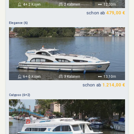
4+ 2 Kojen
2 Kabinen
12,00m
schon ab
479,00 €
Elegance (6)
6+ 0 Kojen
3 Kabinen
13,10m
schon ab
1.214,00 €
Calypso (6+2)