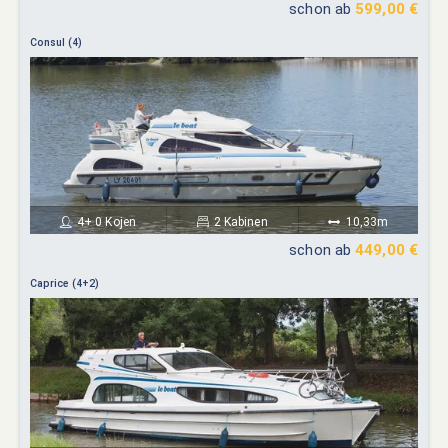
schon ab
599,00 €
Consul (4)
4+ 0 Kojen
2 Kabinen
10,33m
schon ab
449,00 €
Caprice (4+2)