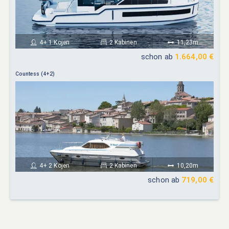
4+ 1 Kojen
2 Kabinen
11,23m
schon ab
1.664,00 €
Countess (4+2)
4+ 2 Kojen
2 Kabinen
10,20m
schon ab
719,00 €