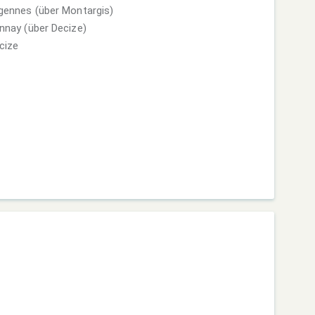
Migennes (über Montargis)
annay (über Decize)
ecize