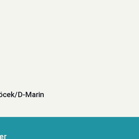
öcek/D-Marin
er