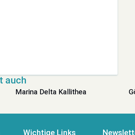
Marina Delta Kallithea
G
n
Wichtige Links
Newslett