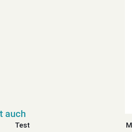
Test
M