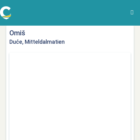
Omiš
Duće, Mitteldalmatien