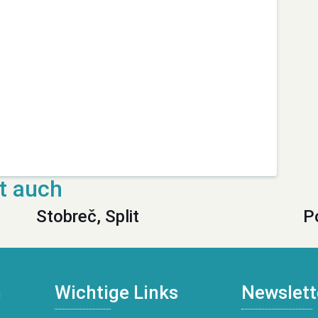
Stobreč, Split
P
n
Wichtige Links
Newslett