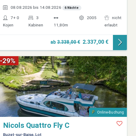
08.08.2026 bis 14.08.2026
6 Nächte
7+ 0
3
2005
nicht
Kojen
Kabinen
11,80m
erlaubt
2.337,00 €
ab
3.338,00 €
-29%
Online-Buchung
Nicols Quattro Fly C
Buzet-sur-Baise, Lot