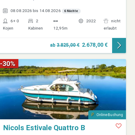
08.08.2026 bis 14.08.2026
6 Nächte
6+ 0
2
2022
nicht
Kojen
Kabinen
12,95m
erlaubt
2.678,00 €
ab
3.825,00 €
-30%
Online-Buchung
Nicols Estivale Quattro B