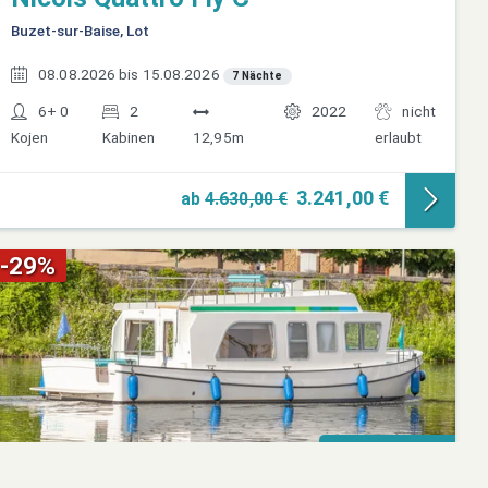
Buzet-sur-Baise, Lot
08.08.2026 bis 15.08.2026
7 Nächte
6+ 0
2
2022
nicht
Kojen
Kabinen
12,95m
erlaubt
3.241,00 €
ab
4.630,00 €
-29%
Online-Buchung