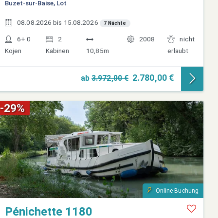
Buzet-sur-Baise, Lot
08.08.2026 bis 15.08.2026
7 Nächte
6+ 0
2
2008
nicht
Kojen
Kabinen
10,85m
erlaubt
2.780,00 €
ab
3.972,00 €
-29%
Online-Buchung
Pénichette 1180