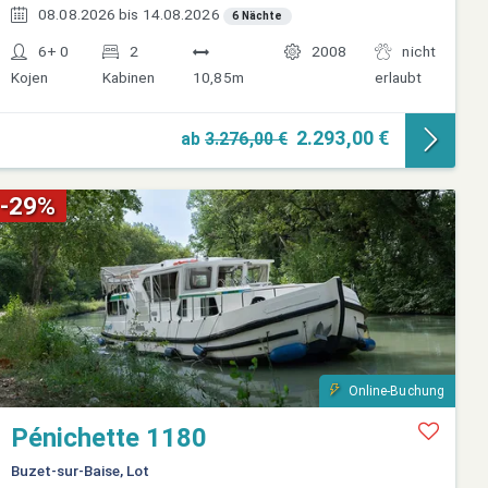
08.08.2026 bis 14.08.2026
6 Nächte
6+ 0
2
2008
nicht
Kojen
Kabinen
10,85m
erlaubt
2.293,00 €
ab
3.276,00 €
-29%
Online-Buchung
Pénichette 1180
Buzet-sur-Baise, Lot