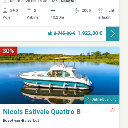
08.08.2026 bis 14.08.2026
6 Nächte
5+ 0
2
2000
nicht
Kojen
Kabinen
10,20m
erlaubt
1.922,00 €
ab
2.745,00 €
-30%
Online-Buchung
Nicols Estivale Quattro B
Buzet-sur-Baise, Lot