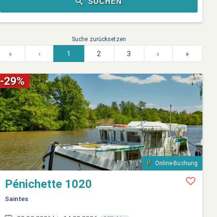
SUCHEN
Suche zurücksetzen
«
‹
1
2
3
›
»
-29%
Online-Buchung
Pénichette 1020
Saintes