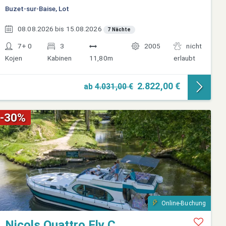
Buzet-sur-Baise, Lot
08.08.2026 bis 15.08.2026
7 Nächte
7+ 0
3
2005
nicht
Kojen
Kabinen
11,80m
erlaubt
2.822,00 €
ab
4.031,00 €
-30%
Online-Buchung
Nicols Quattro Fly C