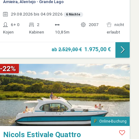
Amieira, Alentejo - Grande Lago
29.08.2026 bis 04.09.2026
6 Nächte
6+ 0
2
2007
nicht
Kojen
Kabinen
10,85m
erlaubt
1.975,00 €
ab
2.529,00 €
-22%
Online-Buchung
Nicols Estivale Quattro