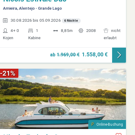
Amieira, Alentejo - Grande Lago
30.08.2026 bis 05.09.2026
6 Nächte
4+ 0
1
8,85m
2008
nicht
Kojen
Kabine
erlaubt
1.558,00 €
ab
1.969,00 €
-21%
Online-Buchung