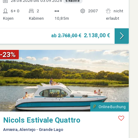
28.08.2026 bis 03.09.2026
6 Nächte
6+ 0
2
2007
nicht
Kojen
Kabinen
10,85m
erlaubt
2.138,00 €
ab
2.768,00 €
-23%
Online-Buchung
Nicols Estivale Quattro
Amieira, Alentejo - Grande Lago