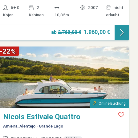
6+ 0
2
2007
nicht
Kojen
Kabinen
10,85m
erlaubt
1.960,00 €
ab
2.768,00 €
-22%
Online-Buchung
Nicols Estivale Quattro
Amieira, Alentejo - Grande Lago