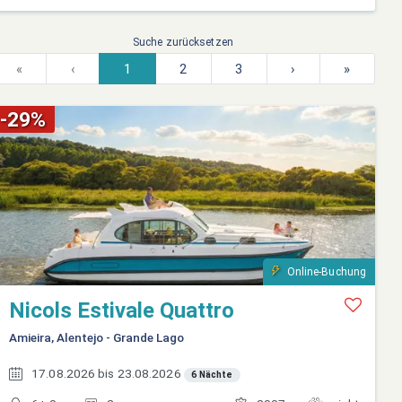
Suche zurücksetzen
«
‹
1
2
3
›
»
-29%
Online-Buchung
Nicols Estivale Quattro
Amieira, Alentejo - Grande Lago
17.08.2026 bis 23.08.2026
6 Nächte