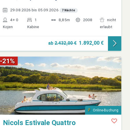
29.08.2026 bis 05.09.2026
7 Nächte
4+ 0
1
8,85m
2008
nicht
Kojen
Kabine
erlaubt
1.892,00 €
ab
2.432,00 €
-21%
Online-Buchung
Nicols Estivale Quattro