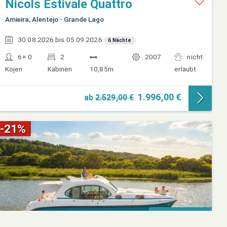
Nicols Estivale Quattro
Amieira, Alentejo - Grande Lago
30.08.2026 bis 05.09.2026
6 Nächte
6+ 0
2
2007
nicht
Kojen
Kabinen
10,85m
erlaubt
1.996,00 €
ab
2.529,00 €
-21%
Online-Buchung