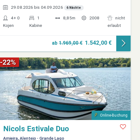
29.08.2026 bis 04.09.2026
6 Nächte
4+ 0
1
8,85m
2008
nicht
Kojen
Kabine
erlaubt
1.542,00 €
ab
1.969,00 €
-22%
Online-Buchung
Nicols Estivale Duo
Amieira, Alentejo - Grande Lago