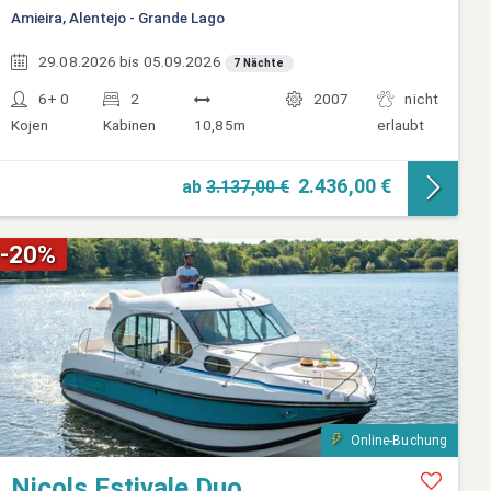
Amieira, Alentejo - Grande Lago
29.08.2026 bis 05.09.2026
7 Nächte
6+ 0
2
2007
nicht
Kojen
Kabinen
10,85m
erlaubt
2.436,00 €
ab
3.137,00 €
-20%
Online-Buchung
Nicols Estivale Duo