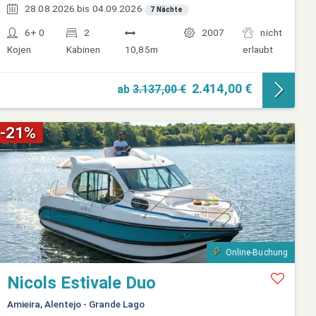
28.08.2026 bis 04.09.2026
7 Nächte
6+ 0
2
2007
nicht
Kojen
Kabinen
10,85m
erlaubt
2.414,00 €
ab
3.137,00 €
-21%
Online-Buchung
Nicols Estivale Duo
Amieira, Alentejo - Grande Lago