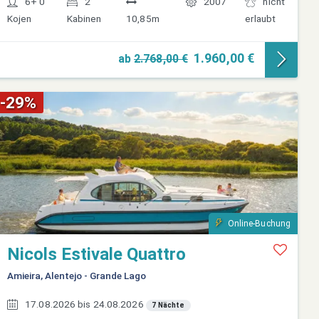
6+ 0
2
2007
nicht
Kojen
Kabinen
10,85m
erlaubt
1.960,00 €
ab
2.768,00 €
-29%
Online-Buchung
Nicols Estivale Quattro
Amieira, Alentejo - Grande Lago
17.08.2026 bis 24.08.2026
7 Nächte