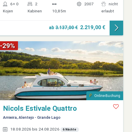
6+ 0
2
2007
nicht
Kojen
Kabinen
10,85m
erlaubt
2.219,00 €
ab
3.137,00 €
-29%
Online-Buchung
Nicols Estivale Quattro
Amieira, Alentejo - Grande Lago
18.08.2026 bis 24.08.2026
6 Nächte