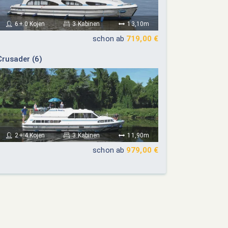
24
25
26
27
19
20
21
22
23
24
25
6+ 0 Kojen
3 Kabinen
13,10m
26
27
28
29
30
31
schon ab
719,00 €
Crusader (6)
2+ 4 Kojen
3 Kabinen
11,90m
schon ab
979,00 €