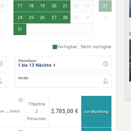
26
17
18
19
20
21
22
23
21
22
23
24
25
26
27
28
29
30
28
29
30
31
Verfügbar
Nicht verfügbar
Reisedauer
1 bis 13 Nächte
Kinder
7 Nächte
2.785,00 €
2
zur Buchung
afen → Brehm
Personen