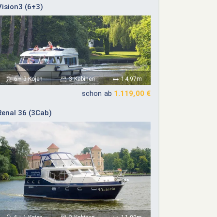
Vision3 (6+3)
6+ 3 Kojen
3 Kabinen
14,97m
schon ab
1.119,00 €
Renal 36 (3Cab)