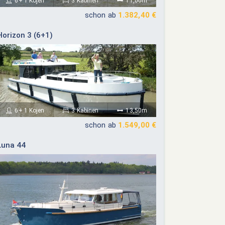
6+ 1 Kojen
3 Kabinen
11,00m
schon ab
1.382,40 €
Horizon 3 (6+1)
6+ 1 Kojen
3 Kabinen
13,50m
schon ab
1.549,00 €
Luna 44