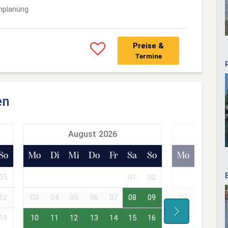
nplanung
Preise &
Termine
en
August 2026
Sept
So
Mo
Di
Mi
Do
Fr
Sa
So
Mo
Di
Mi
05
01
02
01
02
12
03
04
05
06
07
08
09
07
08
09
19
10
11
12
13
14
15
16
14
15
16