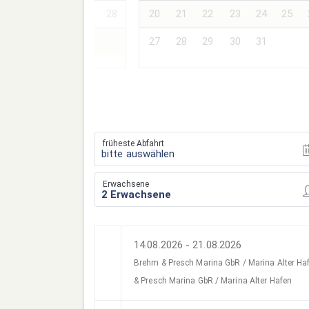
24
25
26
27
28
20
21
22
23
24
25
27
28
29
30
31
früheste Abfahrt
bitte auswählen
Erwachsene
14.08.2026 - 21.08.2026
Brehm & Presch Marina GbR / Marina Alter H
& Presch Marina GbR / Marina Alter Hafen