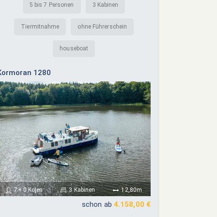
5 bis 7 Personen
3 Kabinen
Tiermitnahme
ohne Führerschein
houseboat
Kormoran 1280
7+ 0 Kojen
3 Kabinen
12,80m
schon ab
4.158,00 €