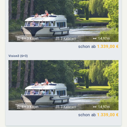
6+ 3 Kojen
3 Kabinen
14,97m
schon ab
1.339,00 €
Vision3 (6+3)
6+ 3 Kojen
3 Kabinen
14,97m
schon ab
1.339,00 €