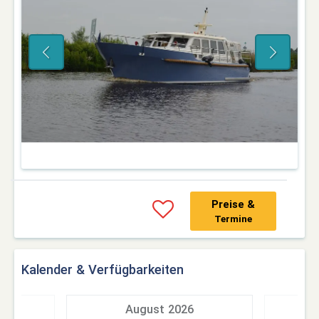
Preise &
Termine
Kalender & Verfügbarkeiten
7
August 2026