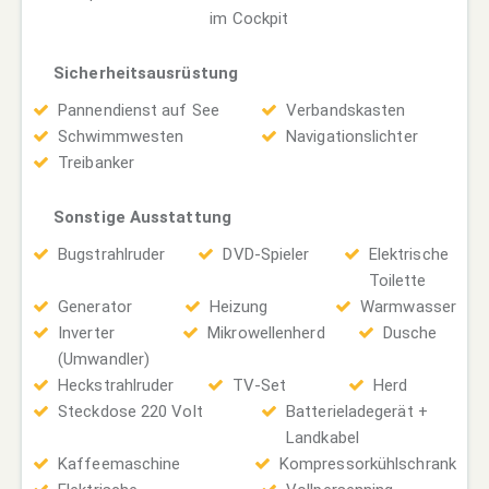
im Cockpit
Sicherheitsausrüstung
Pannendienst auf See
Verbandskasten
Schwimmwesten
Navigationslichter
Treibanker
Sonstige Ausstattung
Bugstrahlruder
DVD-Spieler
Elektrische
Toilette
Generator
Heizung
Warmwasser
Inverter
Mikrowellenherd
Dusche
(Umwandler)
Heckstrahlruder
TV-Set
Herd
Steckdose 220 Volt
Batterieladegerät +
Landkabel
Kaffeemaschine
Kompressorkühlschrank