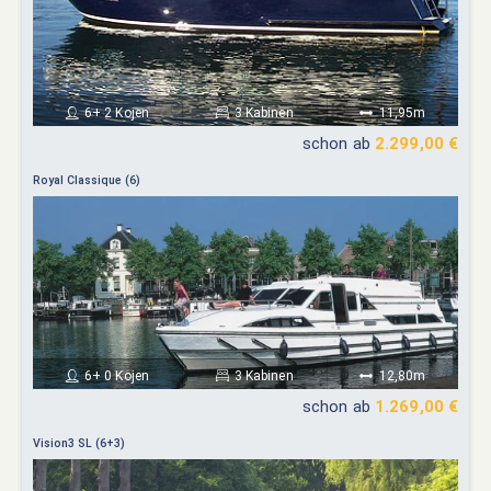
6+ 2 Kojen
3 Kabinen
11,95m
schon ab
2.299,00 €
Royal Classique (6)
6+ 0 Kojen
3 Kabinen
12,80m
schon ab
1.269,00 €
Vision3 SL (6+3)