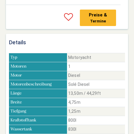
Preise &
Termine
Details
Motoryacht
Typ
1
Motoren
Diesel
Motor
Solé Diesel
Motorenbeschreibung
13,50m / 44,29ft
Länge
4,75m
Breite
1,25m
Tiefgang
800l
Kraftstofftank
830l
Wassertank