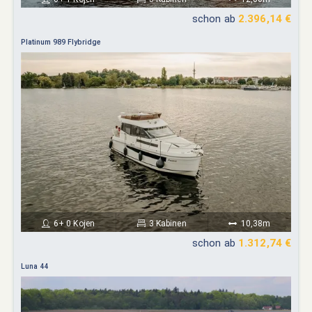
schon ab
2.396,14 €
Platinum 989 Flybridge
6+ 0 Kojen
3 Kabinen
10,38m
schon ab
1.312,74 €
Luna 44