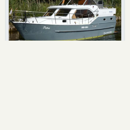
5+ 1 Kojen
2 Kabinen
9,00m
schon ab
1.280,36 €
Agder 840