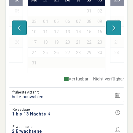
Sa
So
Mo
Di
Mi
Do
Fr
Sa
So
Mo
Di
04
05
01
02
01
11
12
03
04
05
06
07
08
09
07
08
18
19
10
11
12
13
14
15
16
14
15
25
26
17
18
19
20
21
22
23
21
22
24
25
26
27
28
29
30
28
29
31
Verfügbar
Nicht verfügbar
früheste Abfahrt
bitte auswählen
Reisedauer
1 bis 13 Nächte
Erwachsene