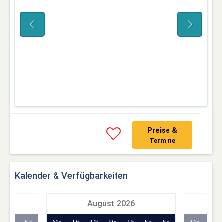
Preise &
Termine
Kalender & Verfügbarkeiten
7
August 2026