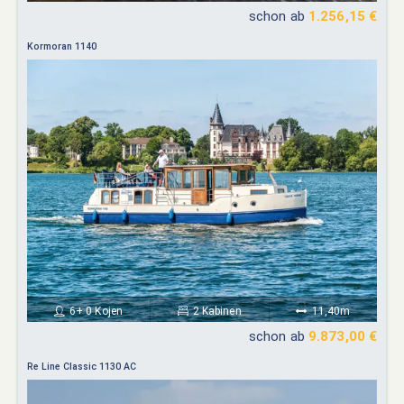
schon ab
1.256,15 €
Kormoran 1140
6+ 0 Kojen
2 Kabinen
11,40m
schon ab
9.873,00 €
Re Line Classic 1130 AC