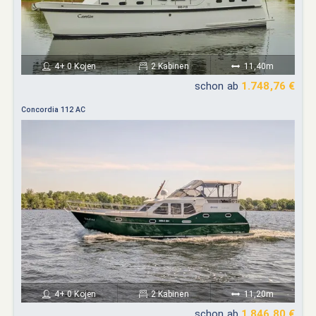
4+ 0 Kojen
2 Kabinen
11,40m
schon ab
1.748,76 €
Concordia 112 AC
4+ 0 Kojen
2 Kabinen
11,20m
schon ab
1.846,80 €