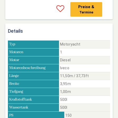
Preise &
Termine
Details
Motoryacht
Typ
1
Motoren
Diesel
Motor
Iveco
Motorenbeschreibung
11,50m / 37,73ft
Länge
3,95m
Breite
1,00m
Tiefgang
500l
Kraftstofftank
500l
Wassertank
150
PS