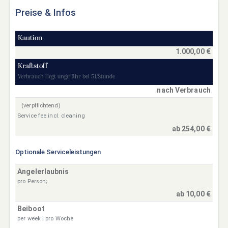
Preise & Infos
Kaution
1.000,00 €
Kraftstoff
Verbrauch liegt ungefähr bei 5l/Stunde
nach Verbrauch
(verpflichtend)
Service fee incl. cleaning
ab 254,00 €
Optionale Serviceleistungen
Angelerlaubnis
pro Person;
ab 10,00 €
Beiboot
per week | pro Woche