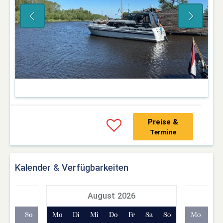
Preise &
Termine
Kalender & Verfügbarkeiten
7
August 2026
Sa
So
Mo
Di
Mi
Do
Fr
Sa
So
Mo
Di