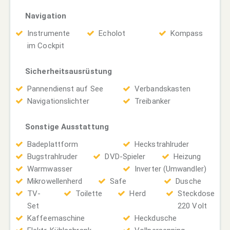
Navigation
Instrumente
Echolot
Kompass
im Cockpit
Sicherheitsausrüstung
Pannendienst auf See
Verbandskasten
Navigationslichter
Treibanker
Sonstige Ausstattung
Badeplattform
Heckstrahlruder
Bugstrahlruder
DVD-Spieler
Heizung
Warmwasser
Inverter (Umwandler)
Mikrowellenherd
Safe
Dusche
TV-
Toilette
Herd
Steckdose
Set
220 Volt
Kaffeemaschine
Heckdusche