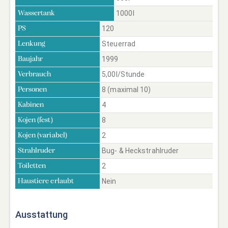
1000l
Wassertank
120
PS
Steuerrad
Lenkung
1999
Baujahr
5,00l/Stunde
Verbrauch
8 (maximal 10)
Personen
4
Kabinen
8
Kojen (fest)
2
Kojen (variabel)
Bug- & Heckstrahlruder
Strahlruder
2
Toiletten
Nein
Haustiere erlaubt
Ausstattung