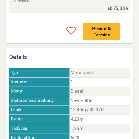
pro Person;
ab 75,00 €
Preise &
Termine
Details
Motoryacht
Typ
1
Motoren
Diesel
Motor
New Holl 6cil.
Motorenbeschreibung
13,40m / 43,97ft
Länge
4,20m
Breite
1,25m
Tiefgang
600l
Kraftstofftank