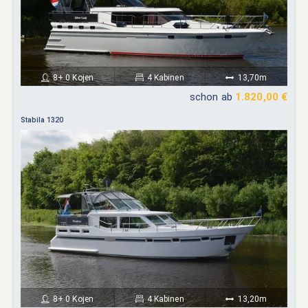
8+ 0 Kojen
4 Kabinen
13,70m
schon ab
1.820,00 €
Stabila 1320
8+ 0 Kojen
4 Kabinen
13,20m