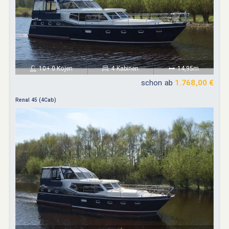
10+ 0 Kojen
4 Kabinen
14,95m
schon ab
1.768,00 €
Renal 45 (4Cab)