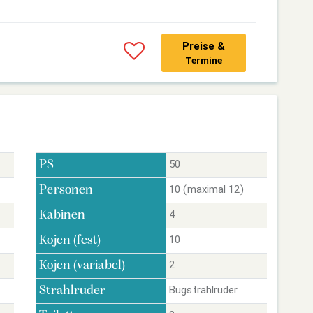
Preise &
Termine
50
PS
10 (maximal 12)
Personen
4
Kabinen
10
Kojen (fest)
2
Kojen (variabel)
Bugstrahlruder
Strahlruder