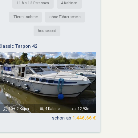
11 bis 13 Personen
4 Kabinen
Tiermitnahme
ohne Führerschein
houseboat
Classic Tarpon 42
10+ 2 Kojen
4 Kabinen
12,93m
schon ab
1.446,66 €