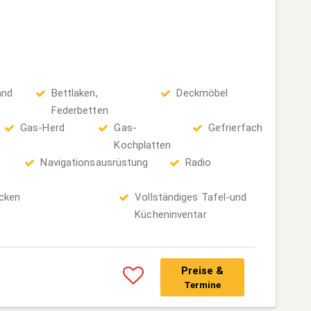
and
Bettlaken,
Deckmöbel
Federbetten
Gas-Herd
Gas-
Gefrierfach
Kochplatten
Navigationsausrüstung
Radio
cken
Vollständiges Tafel-und
Kücheninventar
Preise &
Termine