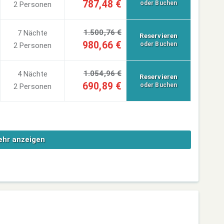
787,48 €
oder Buchen
2 Personen
1.500,76 €
7 Nächte
Reservieren
980,66 €
oder Buchen
2 Personen
1.054,96 €
4 Nächte
Reservieren
690,89 €
oder Buchen
2 Personen
hr anzeigen