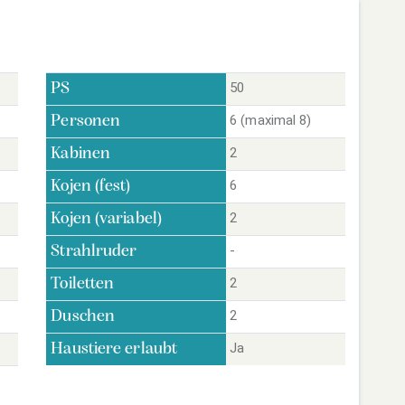
50
PS
6 (maximal 8)
Personen
2
Kabinen
6
Kojen (fest)
2
Kojen (variabel)
-
Strahlruder
2
Toiletten
2
Duschen
Ja
Haustiere erlaubt