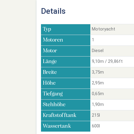
Details
Motoryacht
Typ
1
Motoren
Diesel
Motor
9,10m / 29,86ft
Länge
3,75m
Breite
2,95m
Höhe
0,65m
Tiefgang
1,90m
Stehhöhe
215l
Kraftstofftank
600l
Wassertank