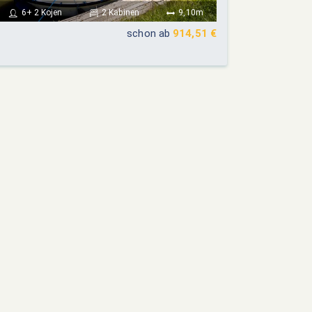
6+ 2 Kojen
2 Kabinen
9,10m
schon ab
914,51 €