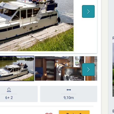
6+ 2
9,10m