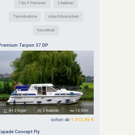
7 bis 9 Personen
2 Kabinen
Tiermitnahme
ohne Führerschein
houseboat
Premium Tarpon 37 DP
4+ 2 Kojen
2 Kabinen
10,95m
schon ab
1.313,96 €
Espade Concept Fly