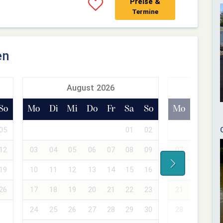
Preise &
Termine
en
August 2026
Sept
So
Mo
Di
Mi
Do
Fr
Sa
So
Mo
Di
Mi
05
01
02
01
02
12
03
04
05
06
07
08
09
07
08
09
19
10
11
12
13
14
15
16
14
15
16
26
17
18
19
20
21
22
23
21
22
23
24
25
26
27
28
29
30
28
29
30