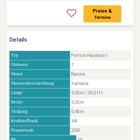
Preise &
Termine
Details
Ponton Hausboot
Typ
1
Motoren
Benzin
Motor
Yamaha
Motorenbeschreibung
9,30m / 30,51ft
Länge
3,35m
Breite
0,45m
Tiefgang
44l
Kraftstofftank
250l
Wassertank
10
PS