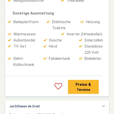
Navigationslichter
Treibanker
Sonstige Ausstattung
Badeplattform
Elektrische
Heizung
Toilette
Warmwasser
Inverter (Umwandler)
Außenborder
Dusche
Solarzellen
TV-Set
Herd
Steckdose
220 Volt
Elektr.
Fäkalientank
Badeleiter
Kühlschrank
Preise &
Termine
Jachthaven de Drait