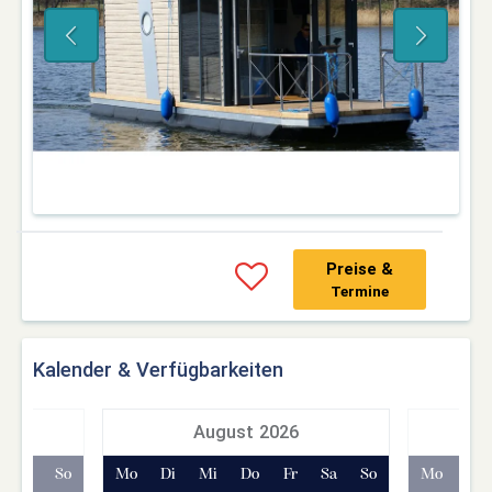
Preise &
Termine
Kalender & Verfügbarkeiten
7
August 2026
Sa
So
Mo
Di
Mi
Do
Fr
Sa
So
Mo
Di