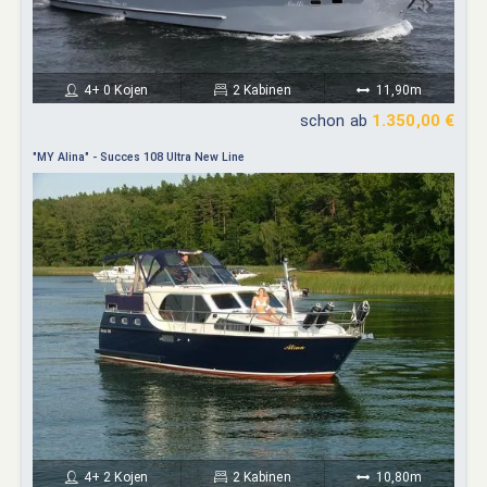
4+ 0 Kojen
2 Kabinen
11,90m
schon ab
1.350,00 €
"MY Alina" - Succes 108 Ultra New Line
4+ 2 Kojen
2 Kabinen
10,80m