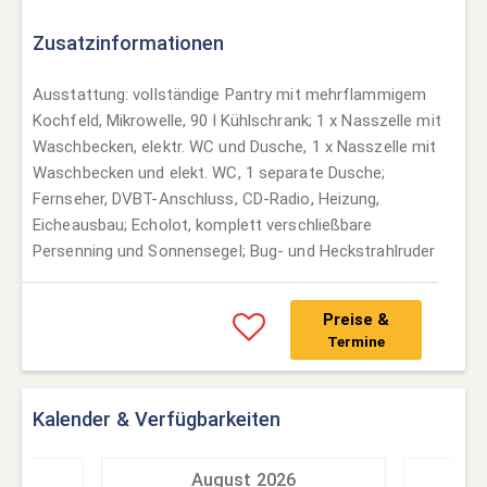
Zusatzinformationen
Ausstattung: vollständige Pantry mit mehrflammigem
Kochfeld, Mikrowelle, 90 l Kühlschrank; 1 x Nasszelle mit
Waschbecken, elektr. WC und Dusche, 1 x Nasszelle mit
Waschbecken und elekt. WC, 1 separate Dusche;
Fernseher, DVBT-Anschluss, CD-Radio, Heizung,
Eicheausbau; Echolot, komplett verschließbare
Persenning und Sonnensegel; Bug- und Heckstrahlruder
Preise &
Termine
Kalender & Verfügbarkeiten
7
August 2026