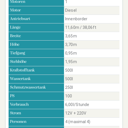
1
Motoren
Diesel
Motor
Innenborder
Antriebsart
11,60m / 38,06ft
Länge
3,65m
Breite
3,70m
Höhe
0,95m
Tiefgang
1,95m
Stehhöhe
500l
Kraftstofftank
500l
Wassertank
250l
Schmutzwassertank
100
PS
6,00l/Stunde
Verbrauch
12V + 220V
Strom
4 (maximal 4)
Personen