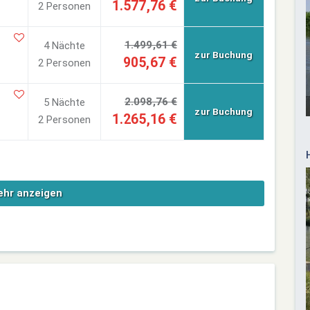
1.577,76 €
2 Personen
1.499,61 €
4 Nächte
zur Buchung
905,67 €
2 Personen
2.098,76 €
5 Nächte
zur Buchung
1.265,16 €
2 Personen
hr anzeigen