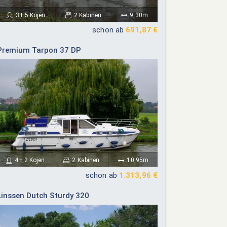
3+ 5 Kojen
2 Kabinen
9,30m
schon ab
691,87 €
Premium Tarpon 37 DP
4+ 2 Kojen
2 Kabinen
10,95m
schon ab
1.313,96 €
Linssen Dutch Sturdy 320