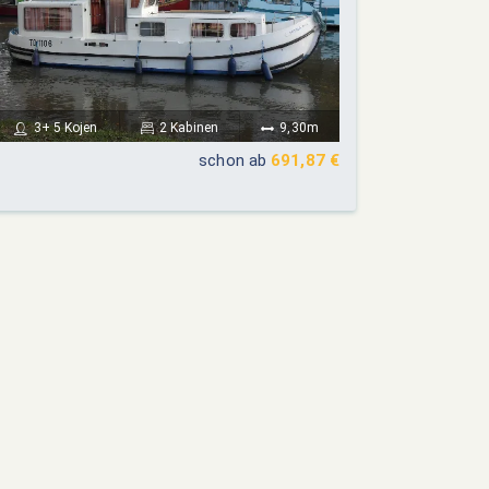
3+ 5 Kojen
2 Kabinen
9,30m
schon ab
691,87 €