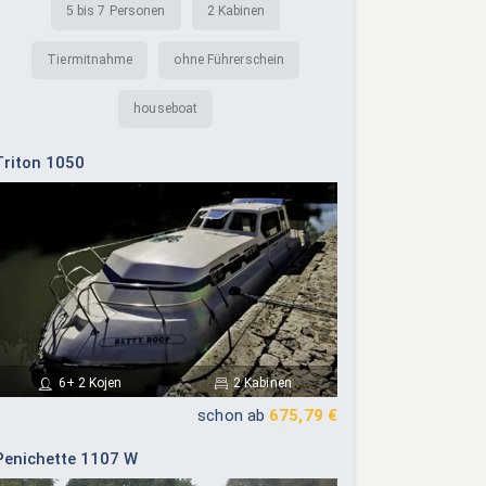
5 bis 7 Personen
2 Kabinen
Tiermitnahme
ohne Führerschein
houseboat
Triton 1050
6+ 2 Kojen
2 Kabinen
schon ab
675,79 €
Penichette 1107 W