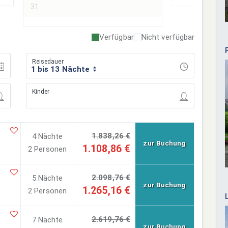
31
Verfügbar
Nicht verfügbar
Reisedauer
1 bis 13 Nächte
Kinder
1.838,26 €
4 Nächte
zur Buchung
1.108,86 €
2 Personen
2.098,76 €
5 Nächte
zur Buchung
1.265,16 €
2 Personen
2.619,76 €
7 Nächte
zur Buchung