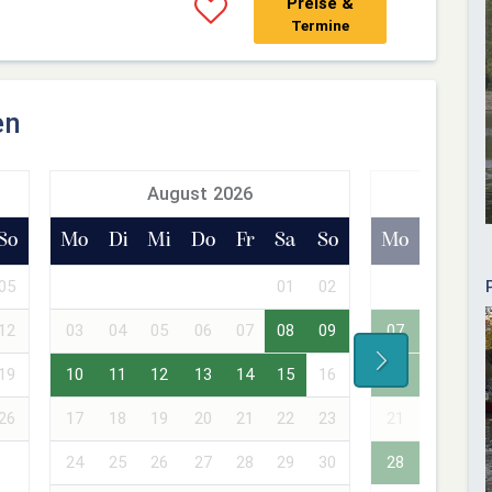
Preise &
Termine
en
August 2026
Sept
So
Mo
Di
Mi
Do
Fr
Sa
So
Mo
Di
Mi
05
01
02
01
02
12
03
04
05
06
07
08
09
07
08
09
19
10
11
12
13
14
15
16
14
15
16
26
17
18
19
20
21
22
23
21
22
23
24
25
26
27
28
29
30
28
29
30