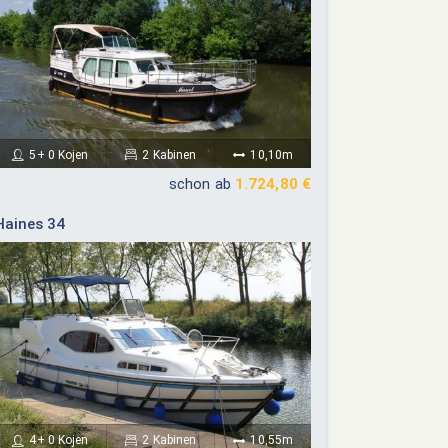
5+ 0 Kojen
2 Kabinen
10,10m
schon ab
1.724,80 €
Haines 34
4+ 0 Kojen
2 Kabinen
10,55m