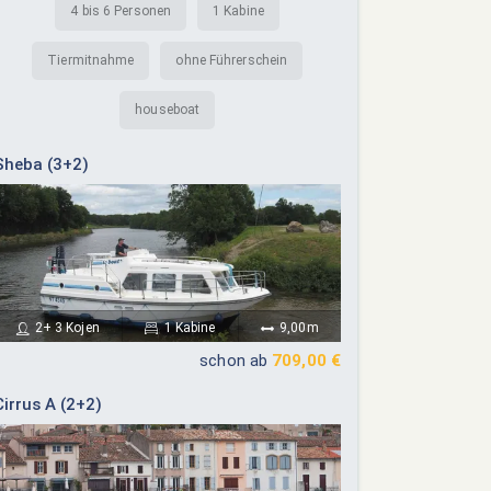
4 bis 6 Personen
1 Kabine
Tiermitnahme
ohne Führerschein
houseboat
Sheba (3+2)
2+ 3 Kojen
1 Kabine
9,00m
schon ab
709,00 €
Cirrus A (2+2)