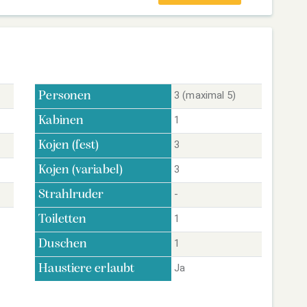
3 (maximal 5)
Personen
1
Kabinen
3
Kojen (fest)
3
Kojen (variabel)
-
Strahlruder
1
Toiletten
1
Duschen
Ja
Haustiere erlaubt