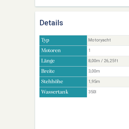
Details
Motoryacht
Typ
1
Motoren
8,00m / 26,25ft
Länge
3,00m
Breite
1,95m
Stehhöhe
350l
Wassertank