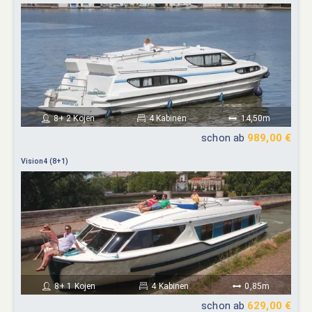
8+ 2 Kojen
4 Kabinen
14,50m
schon ab
989,00 €
Vision4 (8+1)
8+ 1 Kojen
4 Kabinen
0,85m
schon ab
629,00 €