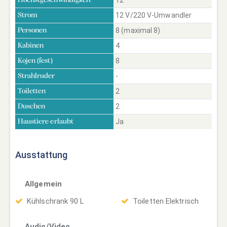
Höchstgeschwindigkeit
12 V/220 V-Umwandler
Strom
8 (maximal 8)
Personen
4
Kabinen
8
Kojen (fest)
-
Strahlruder
2
Toiletten
2
Duschen
Ja
Haustiere erlaubt
Ausstattung
Allgemein
Kühlschrank 90 L
Toiletten Elektrisch
Audio/Video