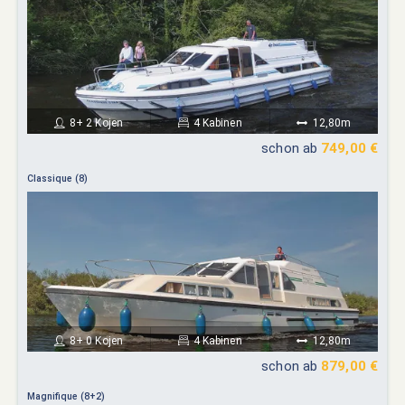
8+ 2 Kojen
4 Kabinen
12,80m
schon ab
749,00 €
Classique (8)
8+ 0 Kojen
4 Kabinen
12,80m
schon ab
879,00 €
Magnifique (8+2)