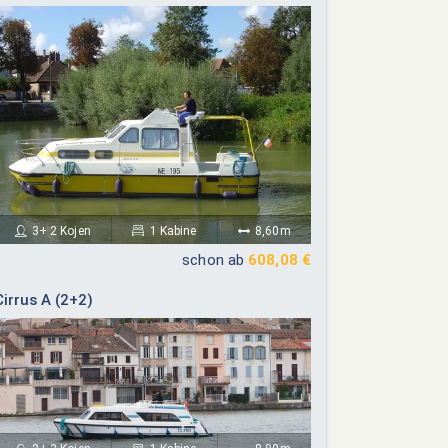
3+ 2 Kojen
1 Kabine
8,60m
schon ab
608,08 €
ember 2026
Oktober 2026
Cirrus A (2+2)
Do
Fr
Sa
So
Mo
Di
Mi
Do
Fr
Sa
So
03
04
05
06
01
02
03
04
10
11
12
13
05
06
07
08
09
10
11
17
18
19
20
12
13
14
15
16
17
18