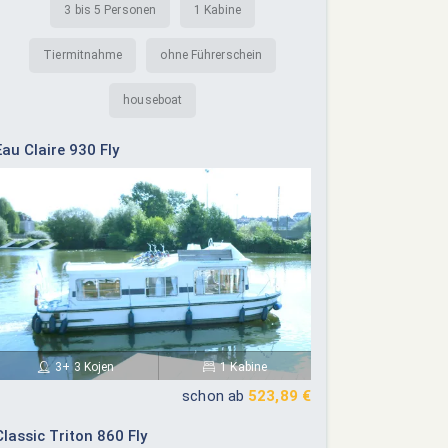
3 bis 5 Personen
1 Kabine
Tiermitnahme
ohne Führerschein
houseboat
Eau Claire 930 Fly
3+ 3 Kojen
1 Kabine
schon ab
523,89 €
Classic Triton 860 Fly