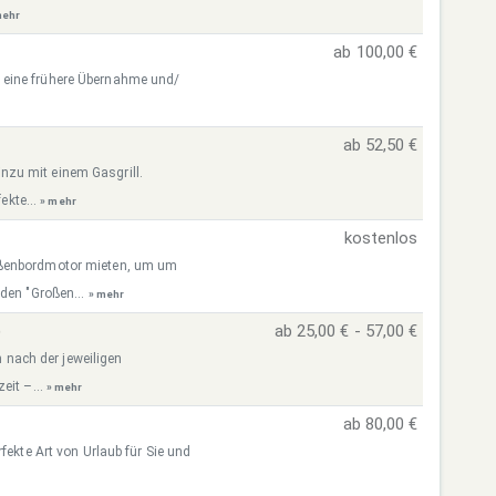
mehr
ab 100,00 €
 eine frühere Übernahme und/
ab 52,50 €
zu mit einem Gasgrill.
ekte...
» mehr
kostenlos
ußenbordmotor mieten, um um
 den "Großen...
» mehr
)
ab 25,00 € - 57,00 €
h nach der jeweiligen
eit –...
» mehr
ab 80,00 €
fekte Art von Urlaub für Sie und