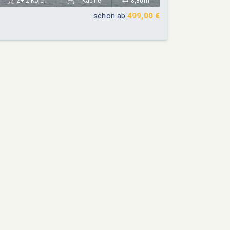
2+ 2 Kojen
1 Kabine
8,80m
24
25
26
27
19
20
21
22
23
24
25
schon ab
499,00 €
26
27
28
29
30
31