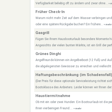
Verfügbarkeit beliebig oft zu ändern und zwar ohne...
» 
Früher Check-In
Warum nicht mehr Zeit auf dem Wasser verbringen und
oder eine spätere Rückgabe buchen? Ein frühere...
» mehr
Gasgrill
Fügen Sie Ihrem Hausbooturlaub besondere Momente hin
Angesichts der vielen bunten Märkte, ist ein Grill der perf
Grünes Dinghi
Angelfreunde können ein Angelbeiboot (12 Fuß) und A
die abgelegensten Gewässer zu erreichen und vielleicht
Haftungsbeschränkung (im Schadensfall
(Der Preis für diese optionale Serviceleistung richtet sic
Bootsklasse des Anbieters. Leider können wir Ihnen derz
Haustiermitnahme
Ob mit ein oder zwei Hunden: Ein Bootsurlaub ist die per
Ihren vierbeinigen Freund....
» mehr