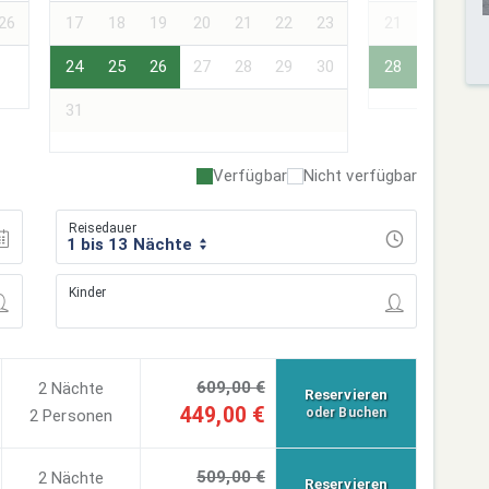
26
17
18
19
20
21
22
23
21
22
23
24
25
26
27
28
29
30
28
29
30
31
Verfügbar
Nicht verfügbar
Reisedauer
1 bis 13 Nächte
Kinder
609,00 €
2 Nächte
Reservieren
449,00 €
oder Buchen
2 Personen
509,00 €
2 Nächte
Reservieren