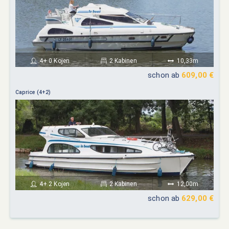
4+ 0 Kojen
2 Kabinen
10,33m
schon ab
609,00 €
Caprice (4+2)
4+ 2 Kojen
2 Kabinen
12,00m
schon ab
629,00 €