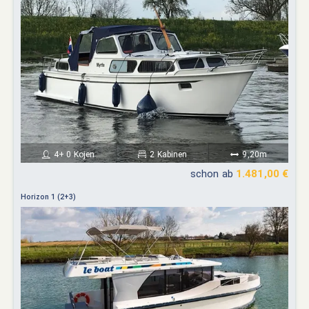
4+ 0 Kojen
2 Kabinen
9,20m
schon ab
1.481,00 €
Horizon 1 (2+3)