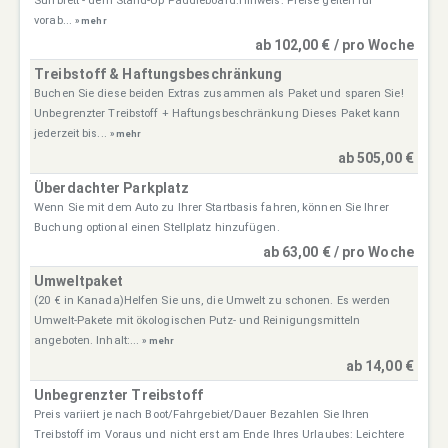
Surfbrett - dem Stand-Up Paddleboard.Hinweis: Preise gelten für
vorab...
» mehr
ab 102,00 € / pro Woche
Treibstoff & Haftungsbeschränkung
Buchen Sie diese beiden Extras zusammen als Paket und sparen Sie!
Unbegrenzter Treibstoff + Haftungsbeschränkung Dieses Paket kann
jederzeit bis...
» mehr
ab 505,00 €
Überdachter Parkplatz
Wenn Sie mit dem Auto zu Ihrer Startbasis fahren, können Sie Ihrer
Buchung optional einen Stellplatz hinzufügen.
ab 63,00 € / pro Woche
Umweltpaket
(20 € in Kanada)Helfen Sie uns, die Umwelt zu schonen. Es werden
Umwelt-Pakete mit ökologischen Putz- und Reinigungsmitteln
angeboten. Inhalt:...
» mehr
ab 14,00 €
Unbegrenzter Treibstoff
Preis variiert je nach Boot/Fahrgebiet/Dauer Bezahlen Sie Ihren
Treibstoff im Voraus und nicht erst am Ende Ihres Urlaubes: Leichtere