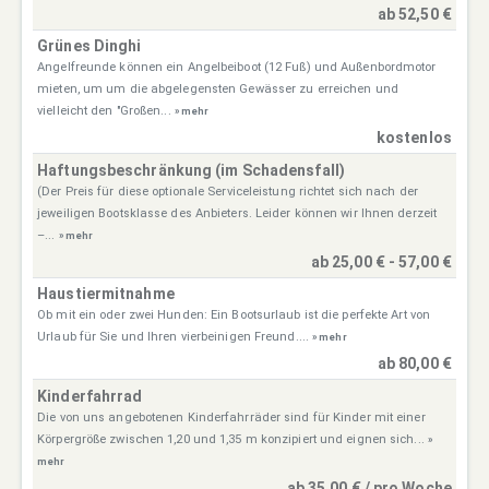
ab 52,50 €
Grünes Dinghi
Angelfreunde können ein Angelbeiboot (12 Fuß) und Außenbordmotor
mieten, um um die abgelegensten Gewässer zu erreichen und
vielleicht den "Großen...
» mehr
kostenlos
Haftungsbeschränkung (im Schadensfall)
(Der Preis für diese optionale Serviceleistung richtet sich nach der
jeweiligen Bootsklasse des Anbieters. Leider können wir Ihnen derzeit
–...
» mehr
ab 25,00 € - 57,00 €
Haustiermitnahme
Ob mit ein oder zwei Hunden: Ein Bootsurlaub ist die perfekte Art von
Urlaub für Sie und Ihren vierbeinigen Freund....
» mehr
ab 80,00 €
Kinderfahrrad
Die von uns angebotenen Kinderfahrräder sind für Kinder mit einer
Körpergröße zwischen 1,20 und 1,35 m konzipiert und eignen sich...
»
mehr
ab 35,00 € / pro Woche