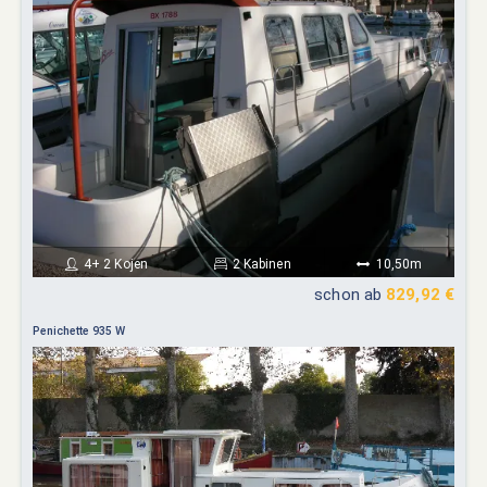
4+ 2 Kojen
2 Kabinen
10,50m
schon ab
829,92 €
Penichette 935 W