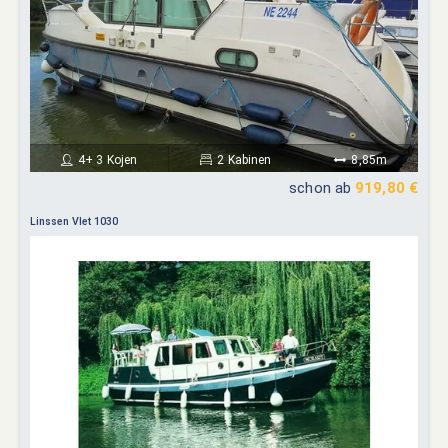
4+ 3 Kojen
2 Kabinen
8,85m
schon ab
919,80 €
Linssen Vlet 1030