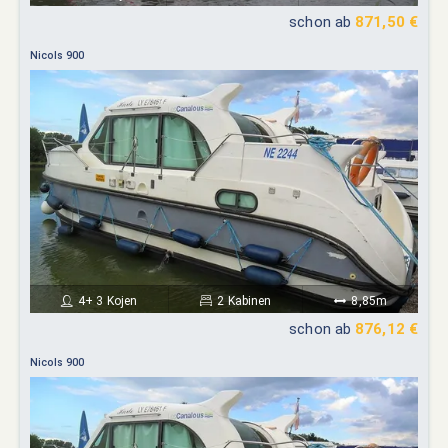
schon ab
871,50 €
Nicols 900
4+ 3 Kojen
2 Kabinen
8,85m
schon ab
876,12 €
Nicols 900