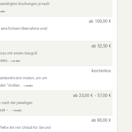
re bestätigten Buchungen je nach
mehr
ab 100,00 €
 eine frühere Übernahme und/
ab 52,50 €
zu mit einem Gasgrill.
ekte...
» mehr
kostenlos
ußenbordmotor mieten, um um
 den "Großen...
» mehr
)
ab 25,00 € - 57,00 €
h nach der jeweiligen
eit –...
» mehr
ab 80,00 €
fekte Art von Urlaub für Sie und