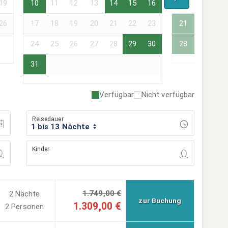
19
10
11
12
13
14
15
16
14
15
16
26
17
18
19
20
21
22
23
21
22
23
24
25
26
27
28
29
30
28
29
30
31
Verfügbar
Nicht verfügbar
Reisedauer
1 bis 13 Nächte
Kinder
1.749,00 €
2 Nächte
zur Buchung
1.309,00 €
2 Personen