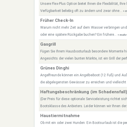
Unsere Flex-Plus Option bietet Ihnen die Flexibilität, Ih
Verfügbarkeit beliebig oft zu ändern und zwar ohne...
» 
Früher Check-In
Warum nicht mehr Zeit auf dem Wasser verbringen und
oder eine spätere Rückgabe buchen? Ein frühere...
» mehr
Gasgrill
Fügen Sie Ihrem Hausbooturlaub besondere Momente hin
Angesichts der vielen bunten Märkte, ist ein Grill der perf
Grünes Dinghi
Angelfreunde können ein Angelbeiboot (12 Fuß) und A
die abgelegensten Gewässer zu erreichen und vielleicht
Haftungsbeschränkung (im Schadensfall
(Der Preis für diese optionale Serviceleistung richtet sic
Bootsklasse des Anbieters. Leider können wir Ihnen derz
Haustiermitnahme
Ob mit ein oder zwei Hunden: Ein Bootsurlaub ist die per