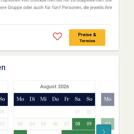
ßere Gruppe oder auch für fünf Personen, die jeweils ihre
Preise &
Termine
en
August 2026
Sept
So
Mo
Di
Mi
Do
Fr
Sa
So
Mo
Di
Mi
05
01
02
01
02
12
03
04
05
06
07
08
09
07
08
09