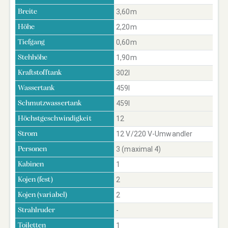
3,60m
Breite
2,20m
Höhe
0,60m
Tiefgang
1,90m
Stehhöhe
302l
Kraftstofftank
459l
Wassertank
459l
Schmutzwassertank
12
Höchstgeschwindigkeit
12 V/220 V-Umwandler
Strom
3 (maximal 4)
Personen
1
Kabinen
2
Kojen (fest)
2
Kojen (variabel)
-
Strahlruder
1
Toiletten