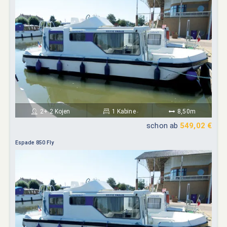
2+ 2 Kojen
1 Kabine
8,50m
schon ab
549,02 €
Espade 850 Fly