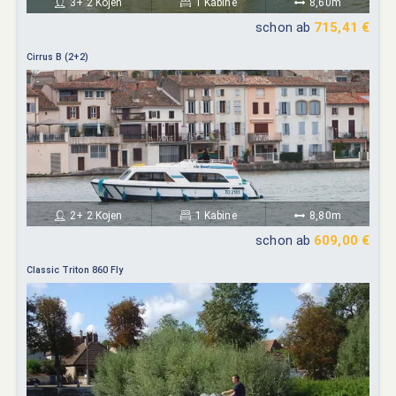
3+ 2 Kojen
1 Kabine
8,60m
schon ab
715,41 €
Cirrus B (2+2)
2+ 2 Kojen
1 Kabine
8,80m
schon ab
609,00 €
Classic Triton 860 Fly