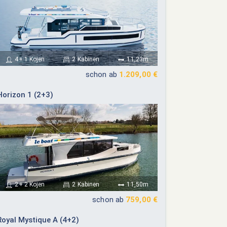
4+ 1 Kojen
2 Kabinen
11,23m
schon ab
1.209,00 €
Horizon 1 (2+3)
2+ 2 Kojen
2 Kabinen
11,50m
schon ab
759,00 €
Royal Mystique A (4+2)