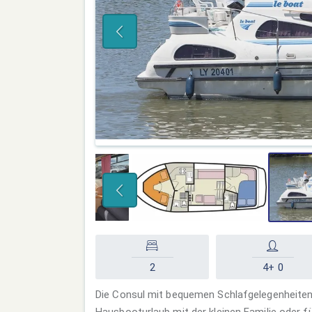
2
4+ 0
Die Consul mit bequemen Schlafgelegenheiten 
Hausbooturlaub mit der kleinen Familie oder f