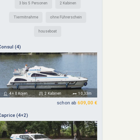
3 bis 5 Personen
2 Kabinen
Tiermitnahme
ohne Führerschein
houseboat
Consul (4)
4+ 0 Kojen
2 Kabinen
10,33m
schon ab
609,00 €
Caprice (4+2)