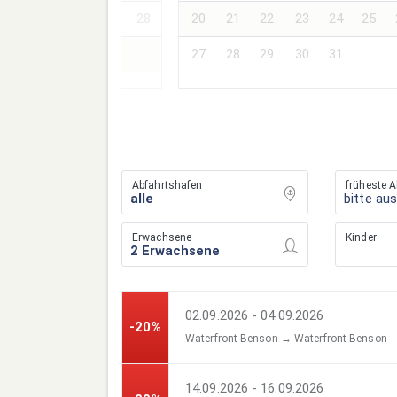
24
25
26
27
28
20
21
22
23
24
25
27
28
29
30
31
Abfahrtshafen
früheste A
bitte au
Erwachsene
Kinder
02.09.2026 - 04.09.2026
-20%
Waterfront Benson → Waterfront Benson
14.09.2026 - 16.09.2026