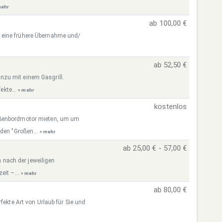
mehr
ab 100,00 €
 eine frühere Übernahme und/
ab 52,50 €
zu mit einem Gasgrill.
ekte...
» mehr
kostenlos
ußenbordmotor mieten, um um
 den "Großen...
» mehr
)
ab 25,00 € - 57,00 €
h nach der jeweiligen
eit –...
» mehr
ab 80,00 €
fekte Art von Urlaub für Sie und