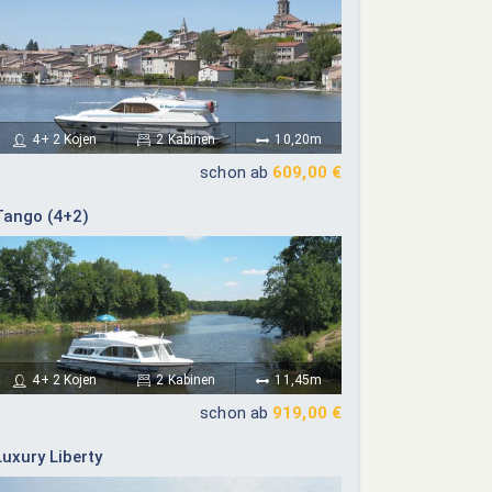
24
25
26
27
19
20
21
22
23
24
25
26
27
28
29
30
31
4+ 2 Kojen
2 Kabinen
10,20m
schon ab
609,00 €
Tango (4+2)
4+ 2 Kojen
2 Kabinen
11,45m
schon ab
919,00 €
Luxury Liberty