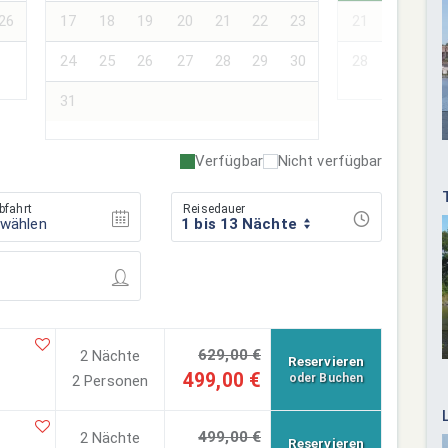
26
17
18
19
20
21
22
23
21
22
23
24
25
26
27
28
29
30
28
29
30
31
Verfügbar
Nicht verfügbar
bfahrt
Reisedauer
swählen
1 bis 13 Nächte
629,00 €
2 Nächte
Reservieren
499,00 €
oder Buchen
2 Personen
499,00 €
2 Nächte
Reservieren