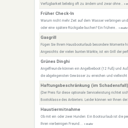
Verfügbarkeit beliebig oft zu ändern und zwar ohne...
» 
Früher Check-In
Warum nicht mehr Zeit auf dem Wasser verbringen und
oder eine spätere Rückgabe buchen? Ein frühere...
» mehr
Gasgrill
Fügen Sie Ihrem Hausbooturlaub besondere Momente hin
Angesichts der vielen bunten Märkte, ist ein Grill der perf
Grünes Dinghi
Angelfreunde können ein Angelbeiboot (12 Fuß) und A
die abgelegensten Gewässer zu erreichen und vielleicht
Haftungsbeschränkung (im Schadensfall
(Der Preis für diese optionale Serviceleistung richtet sic
Bootsklasse des Anbieters. Leider können wir Ihnen derz
Haustiermitnahme
Ob mit ein oder zwei Hunden: Ein Bootsurlaub ist die per
Ihren vierbeinigen Freund....
» mehr