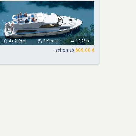
4+ 2 Kojen
2 Kabinen
13,25m
schon ab
809,00 €