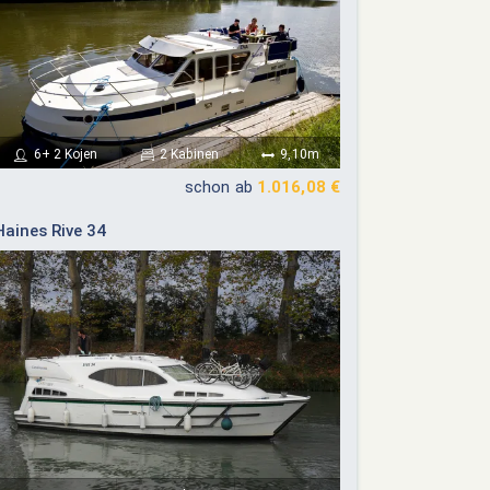
6+ 2 Kojen
2 Kabinen
9,10m
schon ab
1.016,08 €
Haines Rive 34