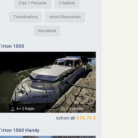
5 bis 7 Personen
2 Kabinen
Tiermitnahme
ohne Führerschein
houseboat
Triton 1050
6+ 2 Kojen
2 Kabinen
schon ab
675,79 €
Triton 1060 Handy