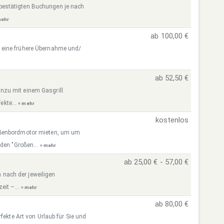
re bestätigten Buchungen je nach
mehr
ab 100,00 €
 eine frühere Übernahme und/
ab 52,50 €
zu mit einem Gasgrill.
ekte...
» mehr
kostenlos
ußenbordmotor mieten, um um
 den "Großen...
» mehr
)
ab 25,00 € - 57,00 €
h nach der jeweiligen
eit –...
» mehr
ab 80,00 €
fekte Art von Urlaub für Sie und