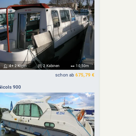
4+ 2 Kojen
2 Kabinen
10,50m
schon ab
675,79 €
Nicols 900
ember 2026
Oktober 2026
Do
Fr
Sa
So
Mo
Di
Mi
Do
Fr
Sa
So
03
04
05
06
01
02
03
04
10
11
12
13
05
06
07
08
09
10
11