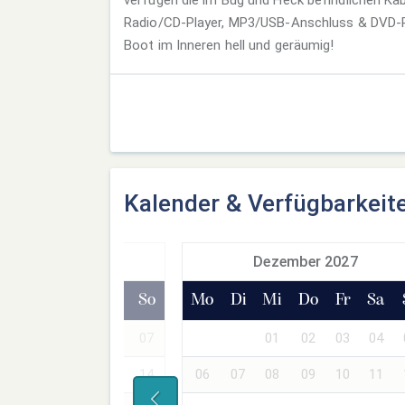
Radio/CD-Player, MP3/USB-Anschluss & DVD-Pl
Boot im Inneren hell und geräumig!
Kalender & Verfügbarkeit
ovember 2027
Dezember 2027
Mi
Do
Fr
Sa
So
Mo
Di
Mi
Do
Fr
Sa
03
04
05
06
07
01
02
03
04
10
11
12
13
14
06
07
08
09
10
11