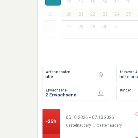
17
18
19
20
21
13
14
15
16
17
18
24
25
26
27
28
20
21
22
23
24
25
27
28
29
30
31
Abfahrtshafen
früheste A
bitte au
Erwachsene
Kinder
05.10.2026 - 07.10.2026
-25%
Castelnaudary → Castelnaudary