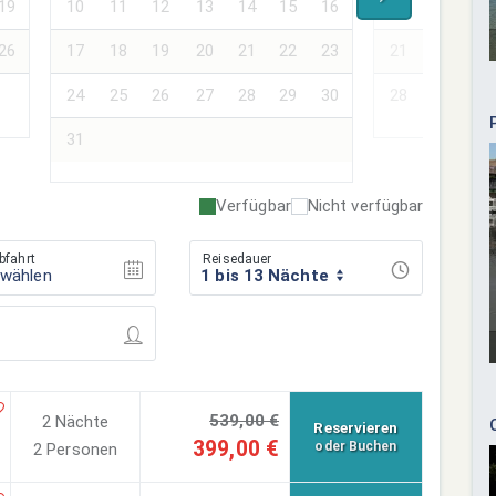
19
10
11
12
13
14
15
16
14
15
16
26
17
18
19
20
21
22
23
21
22
23
24
25
26
27
28
29
30
28
29
30
31
Verfügbar
Nicht verfügbar
bfahrt
Reisedauer
swählen
1 bis 13 Nächte
539,00 €
2 Nächte
Reservieren
399,00 €
oder Buchen
2 Personen