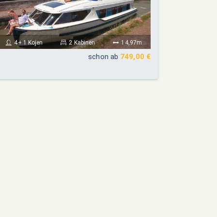
4+ 1 Kojen
2 Kabinen
14,97m
schon ab
749,00 €