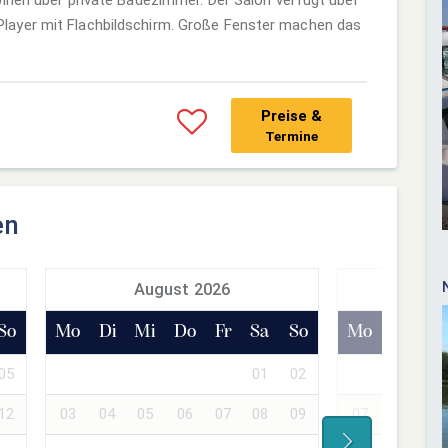
ayer mit Flachbildschirm. Große Fenster machen das
Preise &
Termine
en
August 2026
Sept
So
Mo
Di
Mi
Do
Fr
Sa
So
Mo
Di
Mi
05
01
02
01
02
12
03
04
05
06
07
08
09
07
08
09