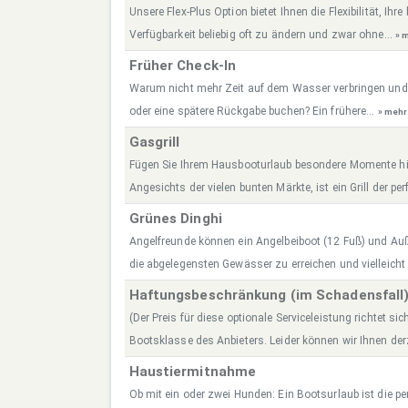
Unsere Flex-Plus Option bietet Ihnen die Flexibilität, Ih
Verfügbarkeit beliebig oft zu ändern und zwar ohne...
» 
Früher Check-In
Warum nicht mehr Zeit auf dem Wasser verbringen und
oder eine spätere Rückgabe buchen? Ein frühere...
» mehr
Gasgrill
Fügen Sie Ihrem Hausbooturlaub besondere Momente hin
Angesichts der vielen bunten Märkte, ist ein Grill der perf
Grünes Dinghi
Angelfreunde können ein Angelbeiboot (12 Fuß) und A
die abgelegensten Gewässer zu erreichen und vielleicht
Haftungsbeschränkung (im Schadensfall
(Der Preis für diese optionale Serviceleistung richtet sic
Bootsklasse des Anbieters. Leider können wir Ihnen derz
Haustiermitnahme
Ob mit ein oder zwei Hunden: Ein Bootsurlaub ist die per