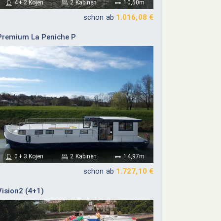
4+ 2 Kojen
2 Kabinen
10,50m
schon ab
1.016,08 €
Premium La Peniche P
0+ 3 Kojen
2 Kabinen
14,97m
schon ab
1.727,10 €
Vision2 (4+1)