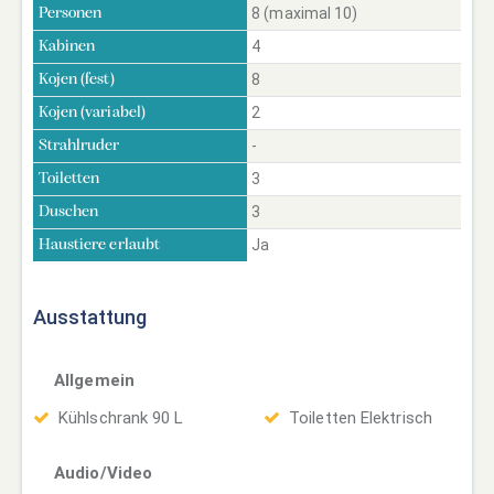
8 (maximal 10)
Personen
4
Kabinen
8
Kojen (fest)
2
Kojen (variabel)
-
Strahlruder
3
Toiletten
3
Duschen
Ja
Haustiere erlaubt
Ausstattung
Allgemein
Kühlschrank 90 L
Toiletten Elektrisch
Audio/Video