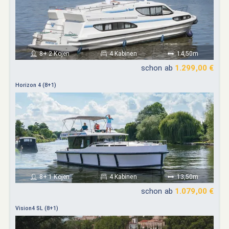
8+ 2 Kojen
4 Kabinen
14,50m
schon ab
1.299,00 €
Horizon 4 (8+1)
8+ 1 Kojen
4 Kabinen
13,50m
schon ab
1.079,00 €
Vision4 SL (8+1)