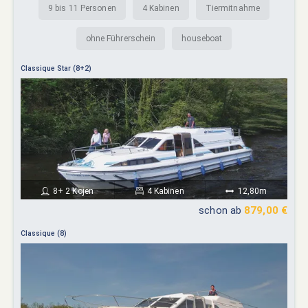
9 bis 11 Personen
4 Kabinen
Tiermitnahme
ohne Führerschein
houseboat
Classique Star (8+2)
8+ 2 Kojen
4 Kabinen
12,80m
schon ab
879,00 €
Classique (8)