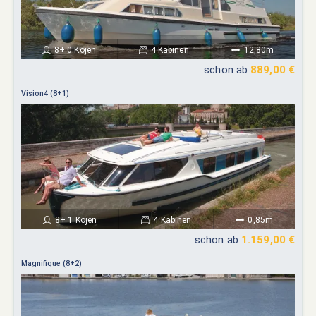
8+ 0 Kojen
4 Kabinen
12,80m
schon ab
889,00 €
Vision4 (8+1)
8+ 1 Kojen
4 Kabinen
0,85m
schon ab
1.159,00 €
Magnifique (8+2)