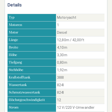
Details
Motoryacht
Typ
1
Motoren
Diesel
Motor
12,80m / 42,00ft
Länge
4,10m
Breite
3,30m
Höhe
0,80m
Tiefgang
1,92m
Stehhöhe
388l
Kraftstofftank
824l
Wassertank
824l
Schmutzwassertank
12
Höchstgeschwindigkeit
12 V/220 V-Umwandler
Strom