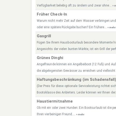
Verfügbarkeit beliebig oft zu ändern und zwar ohne...
» 
Früher Check-In
Warum nicht mehr Zeit auf dem Wasser verbringen und
oder eine spätere Rückgabe buchen? Ein frühere...
» mehr
Gasgrill
Fügen Sie Ihrem Hausbooturlaub besondere Momente hin
Angesichts der vielen bunten Märkte, ist ein Grill der perf
Grünes Dinghi
Angelfreunde können ein Angelbeiboot (12 Fuß) und A
die abgelegensten Gewässer zu erreichen und vielleicht
Haftungsbeschränkung (im Schadensfall
(Der Preis für diese optionale Serviceleistung richtet sic
Bootsklasse des Anbieters. Leider können wir Ihnen derz
Haustiermitnahme
Ob mit ein oder zwei Hunden: Ein Bootsurlaub ist die per
Ihren vierbeinigen Freund....
» mehr