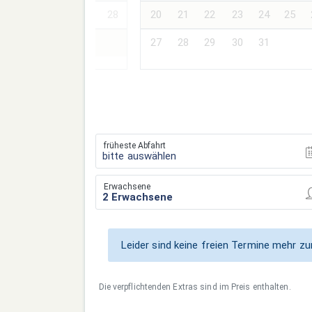
24
25
26
27
28
20
21
22
23
24
25
27
28
29
30
31
früheste Abfahrt
bitte auswählen
Erwachsene
Leider sind keine freien Termine mehr 
Die verpflichtenden Extras sind im Preis enthalten.