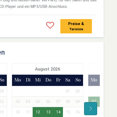
/CD-Player und ein MP3/USB-Anschluss.
Preise &
Termine
en
August 2026
Sept
So
Mo
Di
Mi
Do
Fr
Sa
So
Mo
Di
Mi
05
01
02
01
02
12
03
04
05
06
07
08
09
07
08
09
19
10
11
12
13
14
15
16
14
15
16