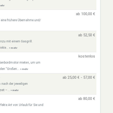
mehr
ab 100,00 €
 eine frühere Übernahme und/
ab 52,50 €
zu mit einem Gasgrill.
ekte...
» mehr
kostenlos
ußenbordmotor mieten, um um
 den "Großen...
» mehr
)
ab 25,00 € - 57,00 €
h nach der jeweiligen
eit –...
» mehr
ab 80,00 €
fekte Art von Urlaub für Sie und