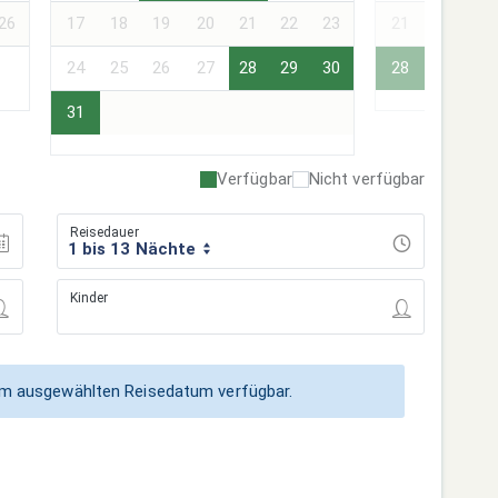
26
17
18
19
20
21
22
23
21
22
23
24
25
26
27
28
29
30
28
29
30
31
Verfügbar
Nicht verfügbar
Reisedauer
1 bis 13 Nächte
Kinder
zum ausgewählten Reisedatum verfügbar.