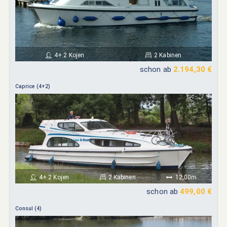
4+ 2 Kojen
2 Kabinen
schon ab
2.194,30 €
Caprice (4+2)
4+ 2 Kojen
2 Kabinen
12,00m
schon ab
499,00 €
Consul (4)