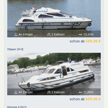
4+ 0 Kojen
2 Kabinen
10,33m
schon ab
509,00 €
Clipper (4+2)
4+ 2 Kojen
2 Kabinen
11,00m
schon ab
659,00 €
Horizon 2 (4+1)