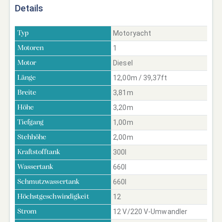
Details
Motoryacht
Typ
1
Motoren
Diesel
Motor
12,00m / 39,37ft
Länge
3,81m
Breite
3,20m
Höhe
1,00m
Tiefgang
2,00m
Stehhöhe
300l
Kraftstofftank
660l
Wassertank
660l
Schmutzwassertank
12
Höchstgeschwindigkeit
12 V/220 V-Umwandler
Strom