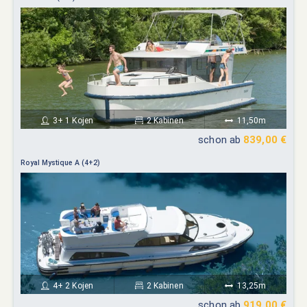
3+ 1 Kojen
2 Kabinen
11,50m
schon ab
839,00 €
Royal Mystique A (4+2)
4+ 2 Kojen
2 Kabinen
13,25m
schon ab
919,00 €