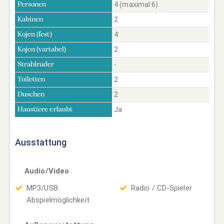
4 (maximal 6)
Personen
2
Kabinen
4
Kojen (fest)
2
Kojen (variabel)
-
Strahlruder
2
Toiletten
2
Duschen
Ja
Haustiere erlaubt
Ausstattung
Audio/Video
MP3/USB
Radio / CD-Spieler
Abspielmöglichkeit