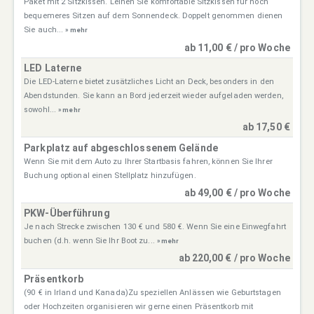
Paket mit 2 Sitzkissen. Leihen Sie komfortable Sitzkissen für noch
bequemeres Sitzen auf dem Sonnendeck. Doppelt genommen dienen
Sie auch...
» mehr
ab 11,00 € / pro Woche
LED Laterne
Die LED-Laterne bietet zusätzliches Licht an Deck, besonders in den
Abendstunden. Sie kann an Bord jederzeit wieder aufgeladen werden,
sowohl...
» mehr
ab 17,50 €
Parkplatz auf abgeschlossenem Gelände
Wenn Sie mit dem Auto zu Ihrer Startbasis fahren, können Sie Ihrer
Buchung optional einen Stellplatz hinzufügen.
ab 49,00 € / pro Woche
PKW-Überführung
Je nach Strecke zwischen 130 € und 580 €. Wenn Sie eine Einwegfahrt
buchen (d.h. wenn Sie Ihr Boot zu...
» mehr
ab 220,00 € / pro Woche
Präsentkorb
(90 € in Irland und Kanada)Zu speziellen Anlässen wie Geburtstagen
oder Hochzeiten organisieren wir gerne einen Präsentkorb mit