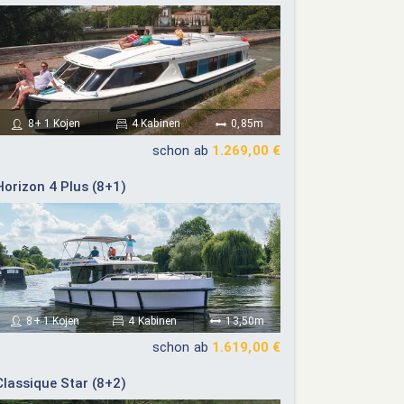
8+ 1 Kojen
4 Kabinen
0,85m
schon ab
1.269,00 €
Horizon 4 Plus (8+1)
8+ 1 Kojen
4 Kabinen
13,50m
schon ab
1.619,00 €
Classique Star (8+2)