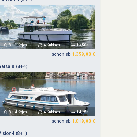
17
18
19
20
12
13
14
15
16
17
18
24
25
26
27
19
20
21
22
23
24
25
26
27
28
29
30
31
8+ 1 Kojen
4 Kabinen
13,50m
schon ab
1.359,00 €
Salsa B (8+4)
8+ 4 Kojen
4 Kabinen
14,25m
schon ab
1.019,00 €
Vision4 (8+1)