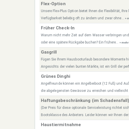
Flex-Option
Unsere Flex-Plus Option bietet Ihnen die Flexibilität, Ih
Verfügbarkeit beliebig oft zu ändern und zwar ohne...
» 
Früher Check-In
Warum nicht mehr Zeit auf dem Wasser verbringen und
oder eine spätere Rückgabe buchen? Ein frühere...
» mehr
Gasgrill
Fügen Sie Ihrem Hausbooturlaub besondere Momente hin
Angesichts der vielen bunten Märkte, ist ein Grill der perf
Grünes Dinghi
Angelfreunde können ein Angelbeiboot (12 Fuß) und A
die abgelegensten Gewässer zu erreichen und vielleicht
Haftungsbeschränkung (im Schadensfall
(Der Preis für diese optionale Serviceleistung richtet sic
Bootsklasse des Anbieters. Leider können wir Ihnen derz
Haustiermitnahme