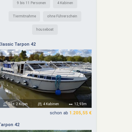
9 bis 11 Personen
4 Kabinen
Tiermitnahme
ohne Führerschein
houseboat
Classic Tarpon 42
10+ 2 Kojen
4 Kabinen
12,93m
schon ab
1.205,55 €
Tarpon 42