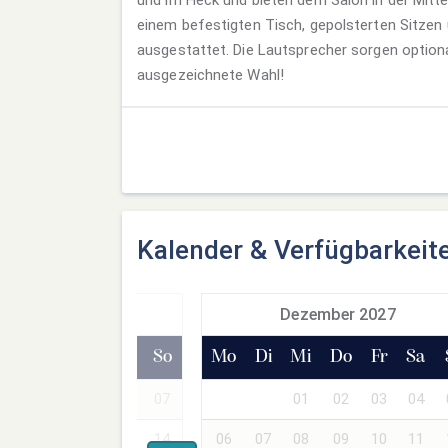
einem befestigten Tisch, gepolsterten Sitzen
ausgestattet. Die Lautsprecher sorgen optiona
ausgezeichnete Wahl!
Kalender & Verfügbarkeit
ovember 2027
Dezember 2027
Mi
Do
Fr
Sa
So
Mo
Di
Mi
Do
Fr
Sa
03
04
05
06
07
01
02
03
04
10
11
12
13
14
06
07
08
09
10
11