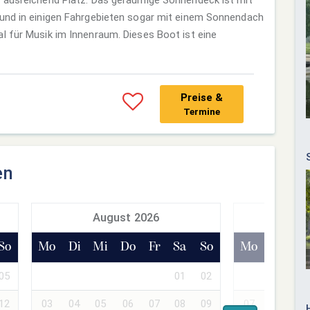
 und in einigen Fahrgebieten sogar mit einem Sonnendach
l für Musik im Innenraum. Dieses Boot ist eine
Preise &
Termine
en
August 2026
Sept
So
Mo
Di
Mi
Do
Fr
Sa
So
Mo
Di
Mi
05
01
02
01
02
12
03
04
05
06
07
08
09
07
08
09