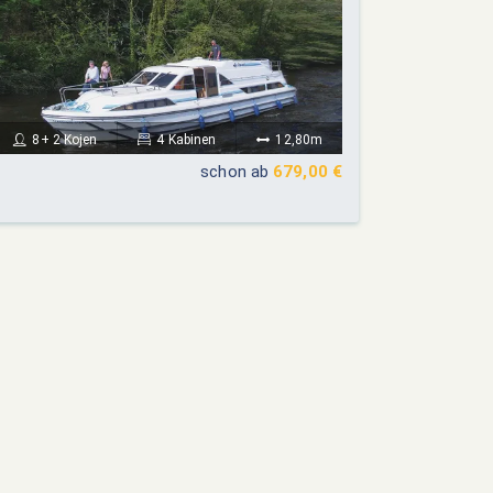
8+ 2 Kojen
4 Kabinen
12,80m
schon ab
679,00 €