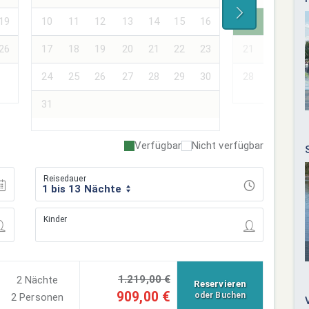
19
10
11
12
13
14
15
16
14
15
16
26
17
18
19
20
21
22
23
21
22
23
24
25
26
27
28
29
30
28
29
30
31
Verfügbar
Nicht verfügbar
Reisedauer
1 bis 13 Nächte
Kinder
1.219,00 €
2 Nächte
Reservieren
909,00 €
oder Buchen
2 Personen