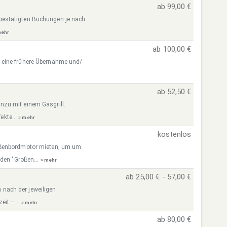
ab 99,00 €
re bestätigten Buchungen je nach
mehr
ab 100,00 €
 eine frühere Übernahme und/
ab 52,50 €
zu mit einem Gasgrill.
ekte...
» mehr
kostenlos
ußenbordmotor mieten, um um
 den "Großen...
» mehr
)
ab 25,00 € - 57,00 €
h nach der jeweiligen
eit –...
» mehr
ab 80,00 €