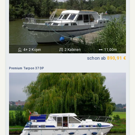
4+ 2 Kojen
2 Kabinen
11,00m
schon ab
890,91 €
Premium Tarpon 37 DP