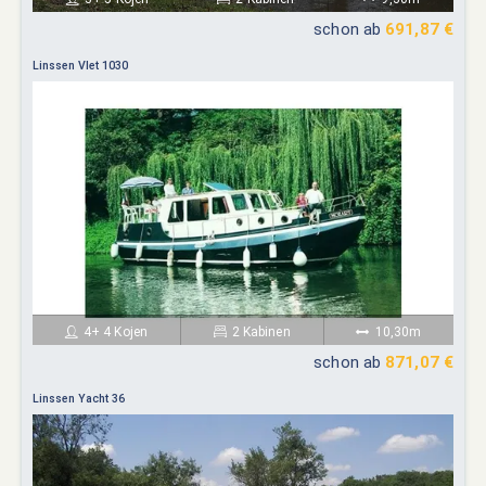
schon ab
691,87 €
Linssen Vlet 1030
4+ 4 Kojen
2 Kabinen
10,30m
schon ab
871,07 €
Linssen Yacht 36