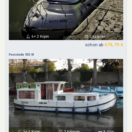
6+ 2 Kojen
2 Kabinen
schon ab
675,79 €
Penichette 935 W
3+ 5 Kojen
2 Kabinen
9,30m