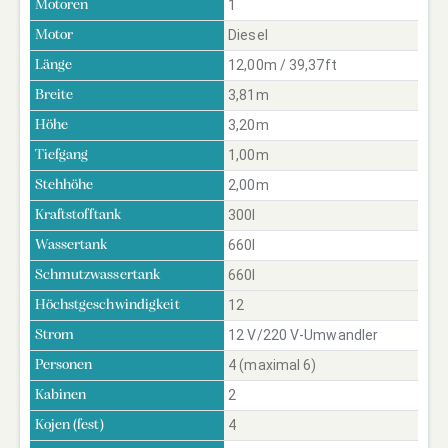
1
Motoren
Diesel
Motor
12,00m / 39,37ft
Länge
3,81m
Breite
3,20m
Höhe
1,00m
Tiefgang
2,00m
Stehhöhe
300l
Kraftstofftank
660l
Wassertank
660l
Schmutzwassertank
12
Höchstgeschwindigkeit
12 V/220 V-Umwandler
Strom
4 (maximal 6)
Personen
2
Kabinen
4
Kojen (fest)