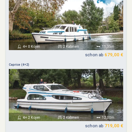
4+ 0 Kojen
2 Kabinen
11,35m
schon ab
679,00 €
Caprice (4+2)
4+ 2 Kojen
2 Kabinen
12,00m
schon ab
719,00 €