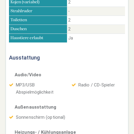
2
Kojen (variabel)
-
Strahlruder
2
Toiletten
2
Duschen
Ja
Haustiere erlaubt
Ausstattung
Audio/Video
MP3/USB
Radio / CD-Spieler
Abspielmöglichkeit
Außenausstattung
Sonnenschirm (optional)
Heizungs- / Kühlungsanlage