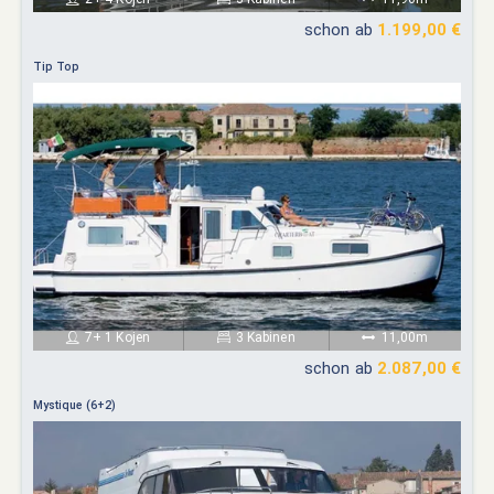
schon ab
1.199,00 €
Tip Top
7+ 1 Kojen
3 Kabinen
11,00m
schon ab
2.087,00 €
Mystique (6+2)