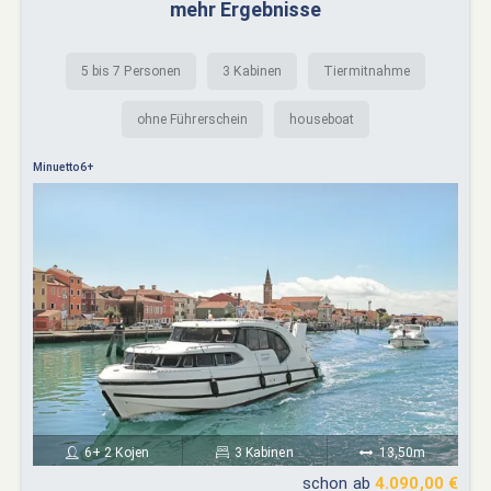
mehr Ergebnisse
5 bis 7 Personen
3 Kabinen
Tiermitnahme
ohne Führerschein
houseboat
Minuetto6+
6+ 2 Kojen
3 Kabinen
13,50m
schon ab
4.090,00 €