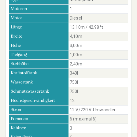
1
Motoren
Diesel
Motor
13,10m / 42,98ft
Länge
4,10m
Breite
3,00m
Höhe
1,00m
Tiefgang
2,40m
Stehhöhe
340l
Kraftstofftank
750l
Wassertank
750l
Schmutzwassertank
12
Höchstgeschwindigkeit
12 V/220 V-Umwandler
Strom
6 (maximal 6)
Personen
3
Kabinen