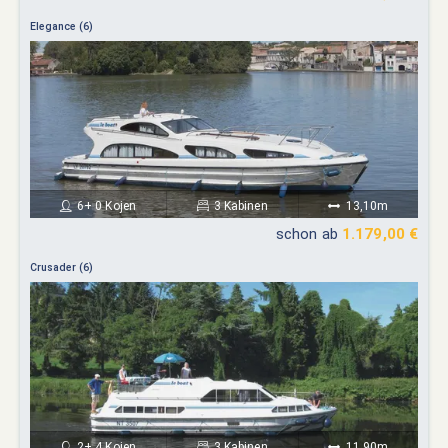
Elegance (6)
6+ 0 Kojen
3 Kabinen
13,10m
schon ab
1.179,00 €
Crusader (6)
2+ 4 Kojen
3 Kabinen
11,90m