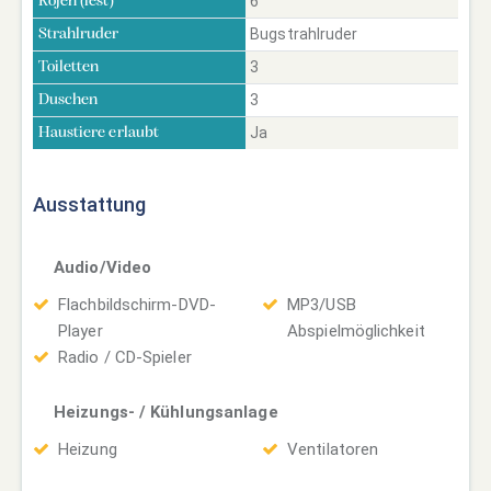
6
Kojen (fest)
Bugstrahlruder
Strahlruder
3
Toiletten
3
Duschen
Ja
Haustiere erlaubt
Ausstattung
Audio/Video
Flachbildschirm-DVD-
MP3/USB
Player
Abspielmöglichkeit
Radio / CD-Spieler
Heizungs- / Kühlungsanlage
Heizung
Ventilatoren