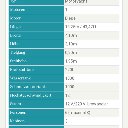
Motoryacht
Typ
1
Motoren
Diesel
Motor
13,25m / 43,47ft
Länge
4,10m
Breite
3,10m
Höhe
0,90m
Tiefgang
1,95m
Stehhöhe
220l
Kraftstofftank
1000l
Wassertank
1000l
Schmutzwassertank
12
Höchstgeschwindigkeit
12 V/220 V-Umwandler
Strom
6 (maximal 8)
Personen
3
Kabinen