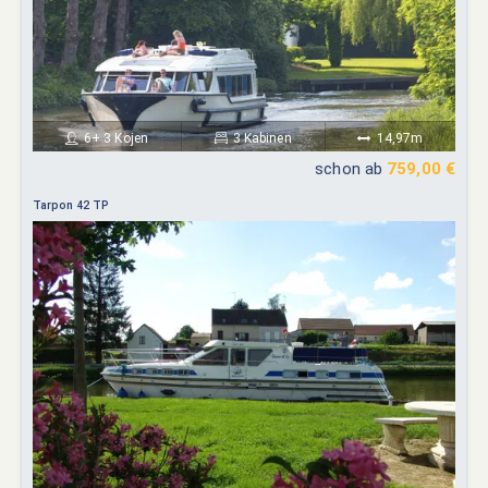
6+ 3 Kojen
3 Kabinen
14,97m
schon ab
759,00 €
Tarpon 42 TP