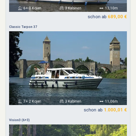
6+ 0 Kojen
3 Kabinen
13,10m
schon ab
689,00 €
Classic Tarpon 37
7+ 2 Kojen
3 Kabinen
11,06m
schon ab
1.000,01 €
Vision3 (6+3)