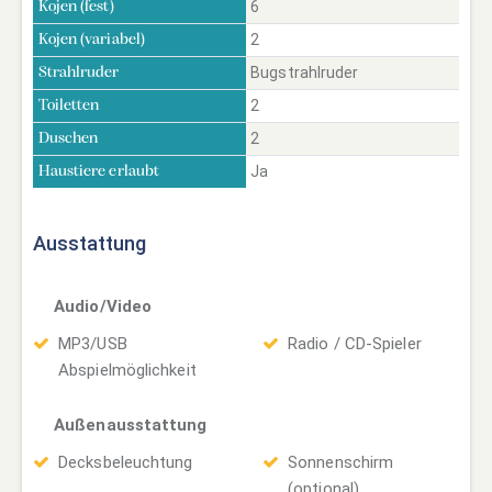
6
Kojen (fest)
2
Kojen (variabel)
Bugstrahlruder
Strahlruder
2
Toiletten
2
Duschen
Ja
Haustiere erlaubt
Ausstattung
Audio/Video
MP3/USB
Radio / CD-Spieler
Abspielmöglichkeit
Außenausstattung
Decksbeleuchtung
Sonnenschirm
(optional)