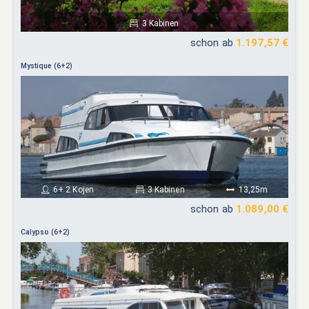
3 Kabinen
schon ab
1.197,57 €
Mystique (6+2)
6+ 2 Kojen
3 Kabinen
13,25m
schon ab
1.089,00 €
Calypso (6+2)