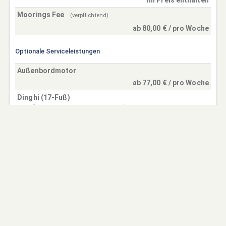
Moorings Fee
(verpflichtend)
ab 80,00 € / pro Woche
Optionale Serviceleistungen
Außenbordmotor
ab 77,00 € / pro Woche
Dinghi (17-Fuß)
Angelfreunde können ein Angelbeiboot (12 Fuß) und Außenbordmotor
mieten, um um die abgelegensten Gewässer zu erreichen und
vielleicht den "Großen...
» mehr
ab 77,00 € / pro Woche
Einwegzuschlag
ab 80,00 € / pro Woche
Endreinigung
Endreinigung: (Preis abhängig vom Bootstyp)(Der Preis richtet sich
nach der jeweiligen Bootsklasse des Anbieters. Leider können wir Ihnen
derzeit –...
» mehr
ab 50,00 € - 130,00 €