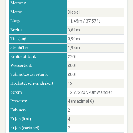
1
Motoren
Diesel
Motor
11,45m / 37,57ft
Länge
3,81m
Breite
0,90m
Tiefgang
1,94m
Stehhöhe
220l
Kraftstofftank
800l
Wassertank
800l
Schmutzwassertank
12
Höchstgeschwindigkeit
12 V/220 V-Umwandler
Strom
4 (maximal 6)
Personen
2
Kabinen
4
Kojen (fest)
2
Kojen (variabel)