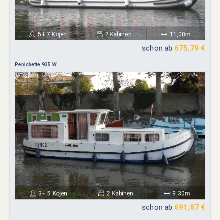
5+ 7 Kojen
2 Kabinen
11,00m
schon ab
675,79 €
Penichette 935 W
3+ 5 Kojen
2 Kabinen
9,30m
schon ab
691,87 €