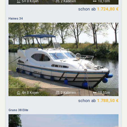
5+ 0 Kojen
2 Kabinen
10,10m
schon ab
1.724,80 €
Haines 34
4+ 0 Kojen
2 Kabinen
10,55m
schon ab
1.788,50 €
Gruno 38 Elite