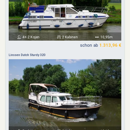
4+ 2 Kojen
2 Kabinen
10,95m
schon ab
1.313,96 €
Linssen Dutch Sturdy 320