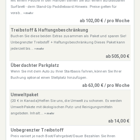
Mit einem Paddel in den Händen stehen Sie auf einem aufblasbaren
Surfbrett - dem Stand-Up Paddleboard.Hinweis: Preise gelten für
vorab...
» mehr
ab 102,00 € / pro Woche
Treibstoff & Haftungsbeschränkung
Buchen Sie diese beiden Extras zusammen als Paket und sparen Sie!
Unbegrenzter Treibstoff + Haftungsbeschränkung Dieses Paket kann
jederzeit bis...
» mehr
ab 505,00 €
Überdachter Parkplatz
Wenn Sie mit dem Auto zu Ihrer Startbasis fahren, können Sie Ihrer
Buchung optional einen Stellplatz hinzufügen.
ab 63,00 € / pro Woche
Umweltpaket
(20 € in Kanada)Helfen Sie uns, die Umwelt zu schonen. Es werden
Umwelt-Pakete mit ökologischen Putz- und Reinigungsmitteln
angeboten. Inhalt:...
» mehr
ab 14,00 €
Unbegrenzter Treibstoff
Preis variiert je nach Boot/Fahrgebiet/Dauer Bezahlen Sie Ihren