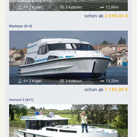
7+ 2 Kojen
3 Kabinen
12,80m
schon ab
2.949,00 €
Mystique (6+2)
6+ 2 Kojen
3 Kabinen
13,25m
schon ab
1.149,00 €
Horizon 3 (6+1)