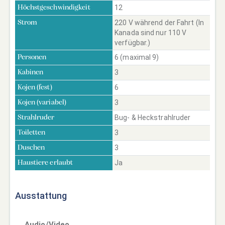
12
Höchstgeschwindigkeit
220 V während der Fahrt (In
Strom
Kanada sind nur 110 V
verfügbar.)
6 (maximal 9)
Personen
3
Kabinen
6
Kojen (fest)
3
Kojen (variabel)
Bug- & Heckstrahlruder
Strahlruder
3
Toiletten
3
Duschen
Ja
Haustiere erlaubt
Ausstattung
Audio/Video