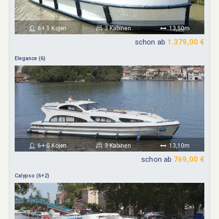
6+ 1 Kojen
3 Kabinen
13,50m
schon ab
1.379,00 €
Elegance (6)
6+ 0 Kojen
3 Kabinen
13,10m
schon ab
769,00 €
Calypso (6+2)