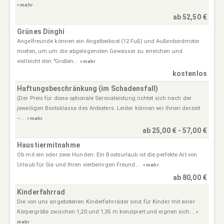
» mehr
ab 52,50 €
Grünes Dinghi
Angelfreunde können ein Angelbeiboot (12 Fuß) und Außenbordmotor
mieten, um um die abgelegensten Gewässer zu erreichen und
vielleicht den "Großen...
» mehr
kostenlos
Haftungsbeschränkung (im Schadensfall)
(Der Preis für diese optionale Serviceleistung richtet sich nach der
jeweiligen Bootsklasse des Anbieters. Leider können wir Ihnen derzeit
–...
» mehr
ab 25,00 € - 57,00 €
Haustiermitnahme
Ob mit ein oder zwei Hunden: Ein Bootsurlaub ist die perfekte Art von
Urlaub für Sie und Ihren vierbeinigen Freund....
» mehr
ab 80,00 €
Kinderfahrrad
Die von uns angebotenen Kinderfahrräder sind für Kinder mit einer
Körpergröße zwischen 1,20 und 1,35 m konzipiert und eignen sich...
»
mehr