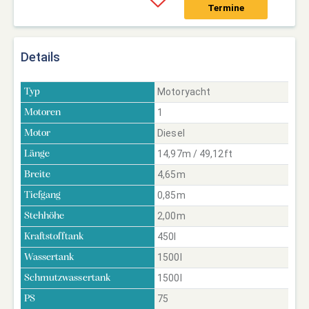
Termine
Details
Motoryacht
Typ
1
Motoren
Diesel
Motor
14,97m / 49,12ft
Länge
4,65m
Breite
0,85m
Tiefgang
2,00m
Stehhöhe
450l
Kraftstofftank
1500l
Wassertank
1500l
Schmutzwassertank
75
PS