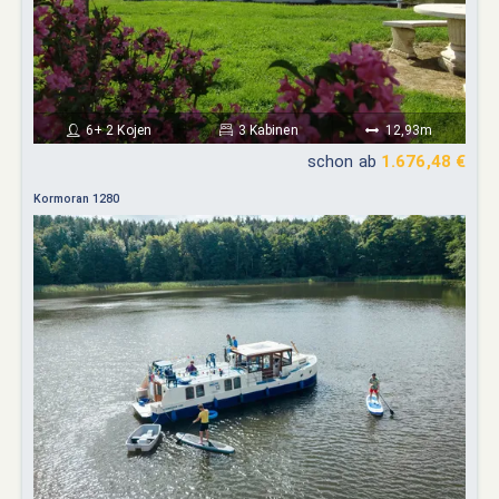
6+ 2 Kojen
3 Kabinen
12,93m
schon ab
1.676,48 €
Kormoran 1280