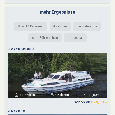
mehr Ergebnisse
8 bis 10 Personen
4 Kabinen
Tiermitnahme
ohne Führerschein
houseboat
Classique Star (8+2)
8+ 2 Kojen
4 Kabinen
12,80m
schon ab
879,00 €
Classique (8)