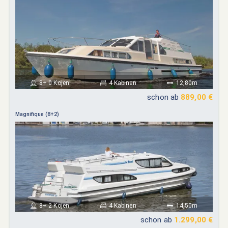
8+ 0 Kojen
4 Kabinen
12,80m
schon ab
889,00 €
Magnifique (8+2)
8+ 2 Kojen
4 Kabinen
14,50m
schon ab
1.299,00 €