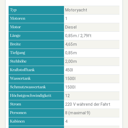
Motoryacht
Typ
1
Motoren
Diesel
Motor
0,85m / 2,79ft
Länge
4,65m
Breite
0,85m
Tiefgang
2,00m
Stehhöhe
450l
Kraftstofftank
1500l
Wassertank
1500l
Schmutzwassertank
12
Höchstgeschwindigkeit
220 V während der Fahrt
Strom
8 (maximal 9)
Personen
4
Kabinen