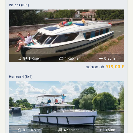
Vision4 (8+1)
8+ 1 Kojen
4 Kabinen
0,85m
schon ab
919,00 €
Horizon 4 (8+1)
8+ 1 Kojen
4 Kabinen
13,50m