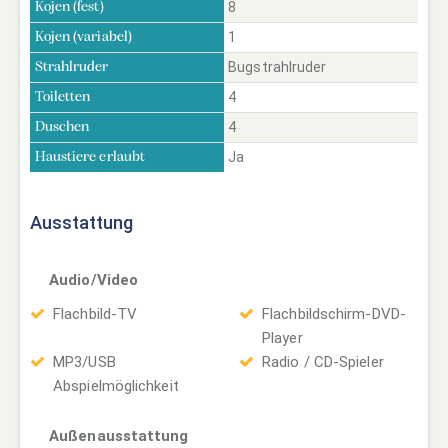
8
Kojen (fest)
1
Kojen (variabel)
Bugstrahlruder
Strahlruder
4
Toiletten
4
Duschen
Ja
Haustiere erlaubt
Ausstattung
Audio/Video
Flachbild-TV
Flachbildschirm-DVD-
Player
MP3/USB
Radio / CD-Spieler
Abspielmöglichkeit
Außenausstattung