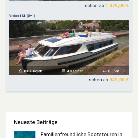
schon ab
1.079,00 €
Vision4 SL (8+1)
8+ 1 Kojen
4 Kabinen
0,85m
schon ab
949,00 €
Neueste Beiträge
Familienfreundliche Bootstouren in