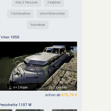
4 bis 6 Personen
2 Kabinen
Tiermitnahme
ohne Führerschein
houseboat
Triton 1050
6+ 2 Kojen
2 Kabinen
schon ab
675,79 €
Penichette 1107 W