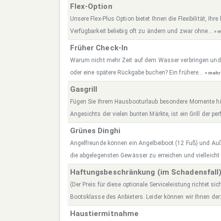
Flex-Option
Unsere Flex-Plus Option bietet Ihnen die Flexibilität, Ih
Verfügbarkeit beliebig oft zu ändern und zwar ohne...
» 
Früher Check-In
Warum nicht mehr Zeit auf dem Wasser verbringen und
oder eine spätere Rückgabe buchen? Ein frühere...
» mehr
Gasgrill
Fügen Sie Ihrem Hausbooturlaub besondere Momente hin
Angesichts der vielen bunten Märkte, ist ein Grill der perf
Grünes Dinghi
Angelfreunde können ein Angelbeiboot (12 Fuß) und A
die abgelegensten Gewässer zu erreichen und vielleicht
Haftungsbeschränkung (im Schadensfall
(Der Preis für diese optionale Serviceleistung richtet sic
Bootsklasse des Anbieters. Leider können wir Ihnen derz
Haustiermitnahme