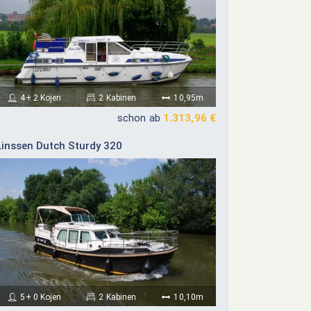
4+ 2 Kojen
2 Kabinen
10,95m
schon ab
1.313,96 €
Linssen Dutch Sturdy 320
5+ 0 Kojen
2 Kabinen
10,10m