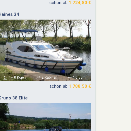
schon ab
1.724,80 €
Haines 34
4+ 0 Kojen
2 Kabinen
10,55m
schon ab
1.788,50 €
Gruno 38 Elite