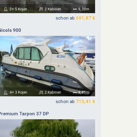
17
18
19
20
12
13
14
15
16
17
18
3+ 5 Kojen
2 Kabinen
9,30m
schon ab
691,87 €
24
25
26
27
19
20
21
22
23
24
25
Nicols 900
26
27
28
29
30
31
4+ 3 Kojen
2 Kabinen
8,85m
schon ab
713,41 €
Premium Tarpon 37 DP