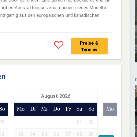
 hohes Ausstattungsniveau machen dieses Modell in
nzigartig auf den europäischen und kanadischen
Preise &
Termine
en
August 2026
Sept
So
Mo
Di
Mi
Do
Fr
Sa
So
Mo
Di
Mi
05
01
02
01
02
12
03
04
05
06
07
08
09
07
08
09