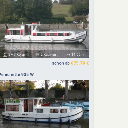
5+ 7 Kojen
2 Kabinen
11,00m
schon ab
675,79 €
Penichette 935 W
ember 2026
Oktober 2026
Do
Fr
Sa
So
Mo
Di
Mi
Do
Fr
Sa
So
03
04
05
06
01
02
03
04
10
11
12
13
05
06
07
08
09
10
11