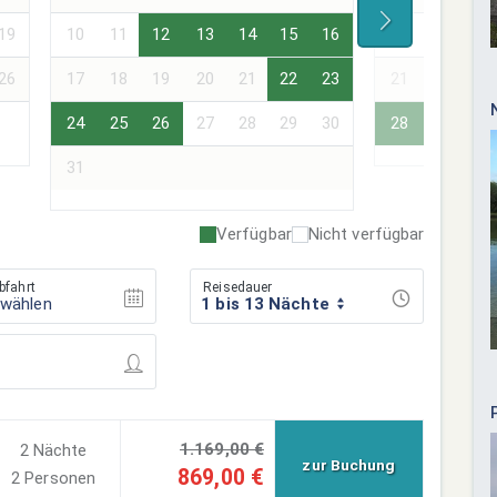
19
10
11
12
13
14
15
16
14
15
16
26
17
18
19
20
21
22
23
21
22
23
24
25
26
27
28
29
30
28
29
30
31
Verfügbar
Nicht verfügbar
bfahrt
Reisedauer
swählen
1 bis 13 Nächte
1.169,00 €
2 Nächte
zur Buchung
869,00 €
2 Personen