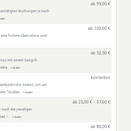
ab 99,00 €
re bestätigten Buchungen je nach
mehr
ab 100,00 €
 eine frühere Übernahme und/
ab 52,50 €
zu mit einem Gasgrill.
ekte...
» mehr
kostenlos
ußenbordmotor mieten, um um
 den "Großen...
» mehr
)
ab 25,00 € - 57,00 €
h nach der jeweiligen
eit –...
» mehr
ab 80,00 €