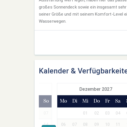
großes Sonnendeck sowie ein insgesamt sehr
seiner Größe und mit seinem Komfort-Level ei
Wasserwegen.
Kalender & Verfügbarkeit
ovember 2027
Dezember 2027
Mi
Do
Fr
Sa
So
Mo
Di
Mi
Do
Fr
Sa
03
04
05
06
07
01
02
03
04
10
11
12
13
14
06
07
08
09
10
11