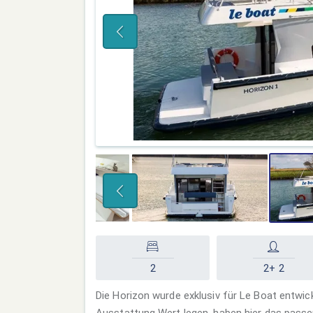
2
2+ 2
Die Horizon wurde exklusiv für Le Boat entwick
Ausstattung Wert legen, haben hier das pass