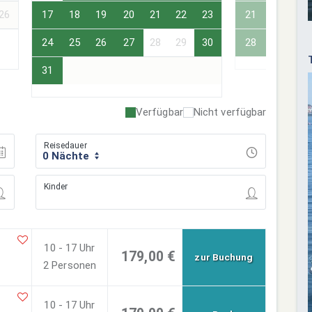
26
17
18
19
20
21
22
23
21
22
23
24
25
26
27
28
29
30
28
29
30
31
Verfügbar
Nicht verfügbar
Reisedauer
0 Nächte
Kinder
10 - 17 Uhr
179,00 €
zur Buchung
2 Personen
10 - 17 Uhr