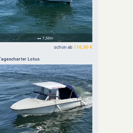
7,50m
schon ab
110,00 €
Tagescharter Lotus
ember 2026
Oktober 2026
Do
Fr
Sa
So
Mo
Di
Mi
Do
Fr
Sa
So
03
04
05
06
01
02
03
04
10
11
12
13
05
06
07
08
09
10
11
17
18
19
20
12
13
14
15
16
17
18