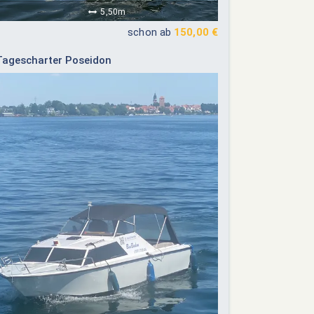
5,50m
24
25
26
27
19
20
21
22
23
24
25
schon ab
150,00 €
26
27
28
29
30
31
Tagescharter Poseidon