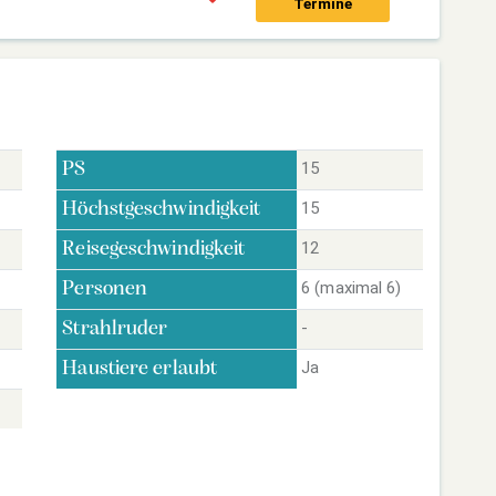
Termine
15
PS
15
Höchstgeschwindigkeit
12
Reisegeschwindigkeit
6 (maximal 6)
Personen
-
Strahlruder
Ja
Haustiere erlaubt