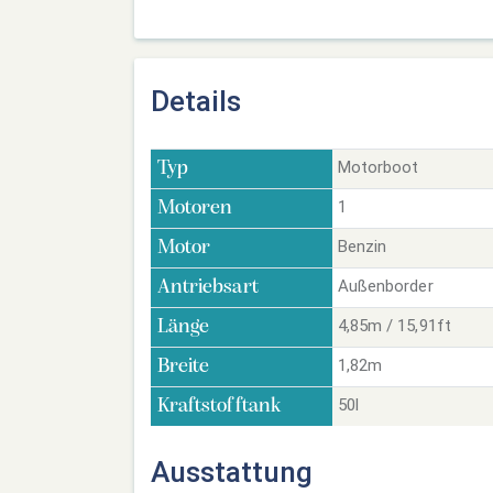
Details
Motorboot
Typ
1
Motoren
Benzin
Motor
Außenborder
Antriebsart
4,85m / 15,91ft
Länge
1,82m
Breite
50l
Kraftstofftank
Ausstattung