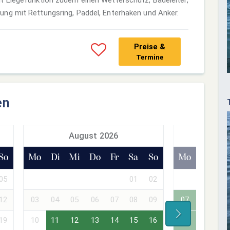
ng mit Rettungsring, Paddel, Enterhaken und Anker.
Preise &
Termine
en
August 2026
Sept
So
Mo
Di
Mi
Do
Fr
Sa
So
Mo
Di
Mi
05
01
02
01
02
12
03
04
05
06
07
08
09
07
08
09
19
10
11
12
13
14
15
16
14
15
16