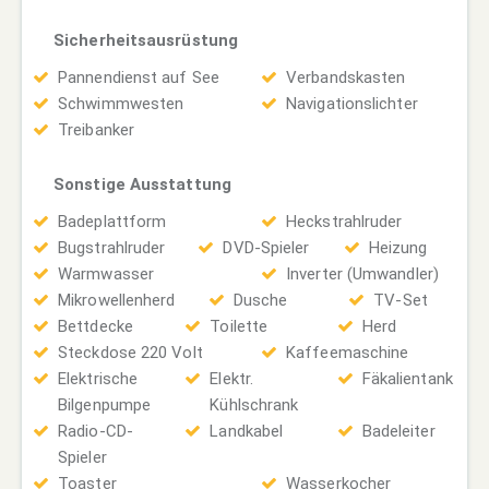
Sicherheitsausrüstung
Pannendienst auf See
Verbandskasten
Schwimmwesten
Navigationslichter
Treibanker
Sonstige Ausstattung
Badeplattform
Heckstrahlruder
Bugstrahlruder
DVD-Spieler
Heizung
Warmwasser
Inverter (Umwandler)
Mikrowellenherd
Dusche
TV-Set
Bettdecke
Toilette
Herd
Steckdose 220 Volt
Kaffeemaschine
Elektrische
Elektr.
Fäkalientank
Bilgenpumpe
Kühlschrank
Radio-CD-
Landkabel
Badeleiter
Spieler
Toaster
Wasserkocher