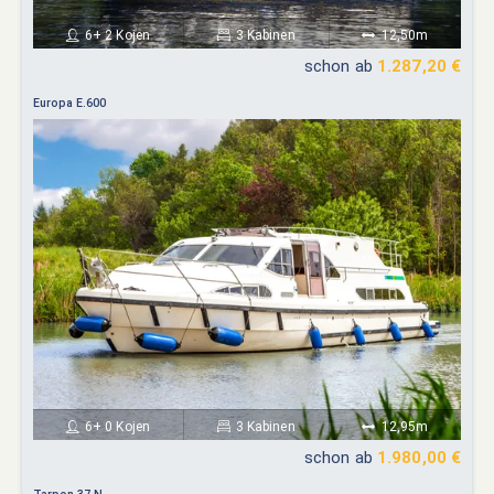
6+ 2 Kojen
3 Kabinen
12,50m
schon ab
1.287,20 €
Europa E.600
6+ 0 Kojen
3 Kabinen
12,95m
schon ab
1.980,00 €