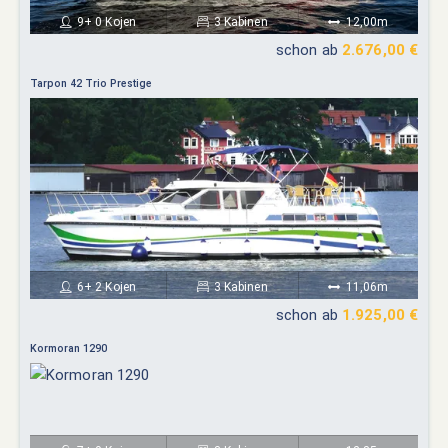
9+ 0 Kojen
3 Kabinen
12,00m
schon ab
2.676,00 €
Tarpon 42 Trio Prestige
6+ 2 Kojen
3 Kabinen
11,06m
schon ab
1.925,00 €
Kormoran 1290