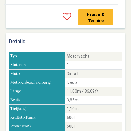
Preise &
Termine
Details
Motoryacht
Typ
1
Motoren
Diesel
Motor
Iveco
Motorenbeschreibung
11,00m / 36,09ft
Länge
3,85m
Breite
1,10m
Tiefgang
500l
Kraftstofftank
500l
Wassertank