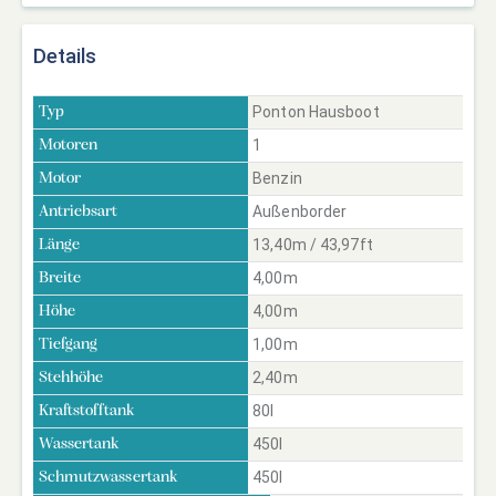
Details
Ponton Hausboot
Typ
1
Motoren
Benzin
Motor
Außenborder
Antriebsart
13,40m / 43,97ft
Länge
4,00m
Breite
4,00m
Höhe
1,00m
Tiefgang
2,40m
Stehhöhe
80l
Kraftstofftank
450l
Wassertank
450l
Schmutzwassertank