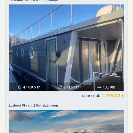
Treibholz- Woma D13 - Standard
4+ 0 Kojen
2 Kabinen
13,70m
schon ab
1.299,00 €
Luxboot VI - mit 2 Schlafzimmern