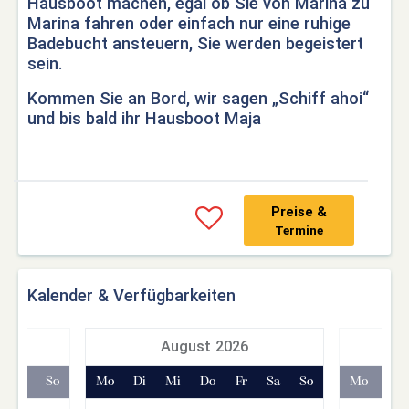
Hausboot machen, egal ob Sie von Marina zu
Marina fahren oder einfach nur eine ruhige
Badebucht ansteuern, Sie werden begeistert
sein.
Kommen Sie an Bord, wir sagen „Schiff ahoi“
und bis bald ihr Hausboot Maja
Preise &
Termine
Kalender & Verfügbarkeiten
7
August 2026
Sa
So
Mo
Di
Mi
Do
Fr
Sa
So
Mo
Di