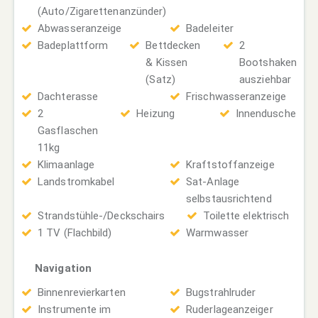
(Auto/Zigarettenanzünder)
Abwasseranzeige
Badeleiter
Badeplattform
Bettdecken
2
& Kissen
Bootshaken
(Satz)
ausziehbar
Dachterasse
Frischwasseranzeige
2
Heizung
Innendusche
Gasflaschen
11kg
Klimaanlage
Kraftstoffanzeige
Landstromkabel
Sat-Anlage
selbstausrichtend
Strandstühle-/Deckschairs
Toilette elektrisch
1 TV (Flachbild)
Warmwasser
Navigation
Binnenrevierkarten
Bugstrahlruder
Instrumente im
Ruderlageanzeiger