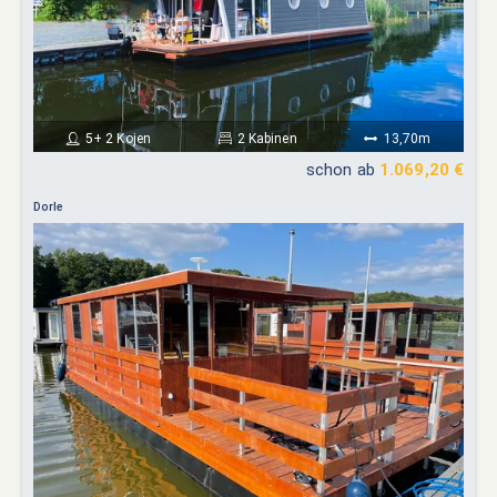
5+ 2 Kojen
2 Kabinen
13,70m
schon ab
1.069,20 €
Dorle