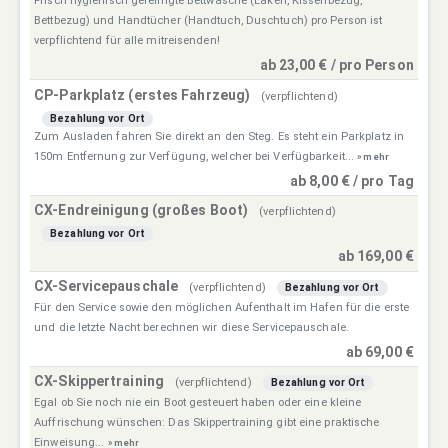
Frisch hygienisch gereinigte Bettwäsche (Laken, Kissenbezug,
Bettbezug) und Handtücher (Handtuch, Duschtuch) pro Person ist
verpflichtend für alle mitreisenden!
ab 23,00 € / pro Person
CP-Parkplatz (erstes Fahrzeug)
(verpflichtend)
Bezahlung vor Ort
Zum Ausladen fahren Sie direkt an den Steg. Es steht ein Parkplatz in
150m Entfernung zur Verfügung, welcher bei Verfügbarkeit...
» mehr
ab 8,00 € / pro Tag
CX-Endreinigung (großes Boot)
(verpflichtend)
Bezahlung vor Ort
ab 169,00 €
CX-Servicepauschale
(verpflichtend)
Bezahlung vor Ort
Für den Service sowie den möglichen Aufenthalt im Hafen für die erste
und die letzte Nacht berechnen wir diese Servicepauschale.
ab 69,00 €
CX-Skippertraining
(verpflichtend)
Bezahlung vor Ort
Egal ob Sie noch nie ein Boot gesteuert haben oder eine kleine
Auffrischung wünschen: Das Skippertraining gibt eine praktische
Einweisung...
» mehr