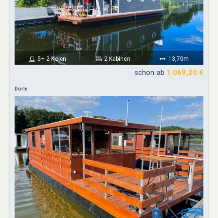
5+ 2 Kojen
2 Kabinen
13,70m
schon ab
1.069,20 €
Dorle