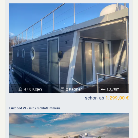
4+ 0 Kojen
2 Kabinen
13,70m
schon ab
1.299,00 €
Luxboot VI - mit 2 Schlafzimmern