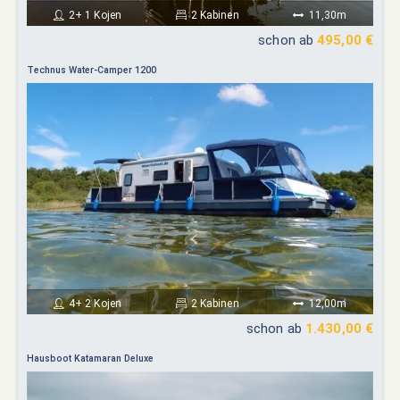
2+ 1 Kojen
2 Kabinen
11,30m
schon ab
495,00 €
Technus Water-Camper 1200
4+ 2 Kojen
2 Kabinen
12,00m
schon ab
1.430,00 €
Hausboot Katamaran Deluxe