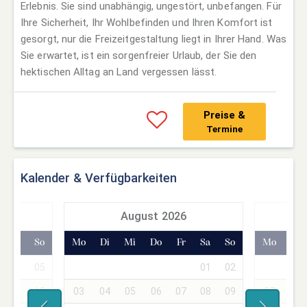
Erlebnis. Sie sind unabhängig, ungestört, unbefangen. Für
Ihre Sicherheit, Ihr Wohlbefinden und Ihren Komfort ist
gesorgt, nur die Freizeitgestaltung liegt in Ihrer Hand. Was
Sie erwartet, ist ein sorgenfreier Urlaub, der Sie den
hektischen Alltag an Land vergessen lässt.
Preise &
Termine
Kalender & Verfügbarkeiten
7
August 2026
Sa
So
Mo
Di
Mi
Do
Fr
Sa
So
Mo
Di
04
05
01
02
01
11
12
03
04
05
06
07
08
09
07
08