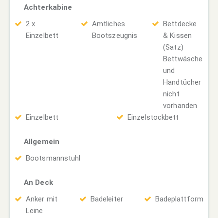
Achterkabine
2 x
Amtliches
Bettdecke
Einzelbett
Bootszeugnis
& Kissen
(Satz)
Bettwäsche
und
Handtücher
nicht
vorhanden
Einzelbett
Einzelstockbett
Allgemein
Bootsmannstuhl
An Deck
Anker mit
Badeleiter
Badeplattform
Leine