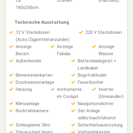
ca.
Stühlen
(Flachbild)
160x200cm
Technische Ausstattung
12 V Steckdosen
220 V Steckdosen
(Auto/Zigarettenanzünder)
Anzeige
Anzeige
Anzeige
Benzin
Fäkalie
Wasser
Außenborder
Batterieladegerät +
Landkabel
Binnenrevierkarten
Bugstrahlruder
Druckwasseranlage
Feuerlöscher
Heizung
Instrumente
Inverter
im Cockpit
(Umwandler)
Klimaanlage
Navigationslichter
Rückfahrkamera
Sat-Anlage
selbstnachführend
Schleppleine 30m
Sicherheitsausrüstung
Steuerstand Innen
Verbandskasten