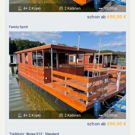
4+ 2 Kojen
2 Kabinen
10,00m
schon ab
690,00 €
Family Spirit
4+ 2 Kojen
2 Kabinen
10,00m
schon ab
690,00 €
Treibholz- Woma D13 - Standard