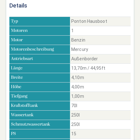
Details
Ponton Hausboot
Typ
1
Motoren
Benzin
Motor
Mercury
Motorenbeschreibung
Außenborder
Antriebsart
13,70m / 44,95ft
Länge
4,10m
Breite
4,00m
Höhe
1,00m
Tiefgang
70l
Kraftstofftank
250l
Wassertank
250l
Schmutzwassertank
15
PS