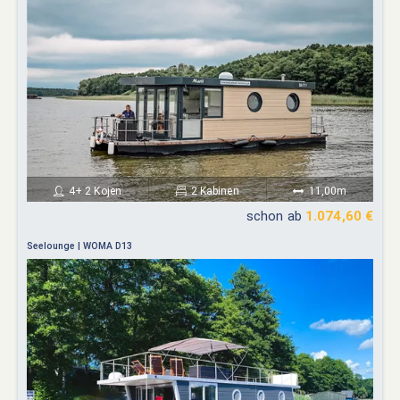
4+ 2 Kojen
2 Kabinen
11,00m
schon ab
1.074,60 €
Seelounge | WOMA D13