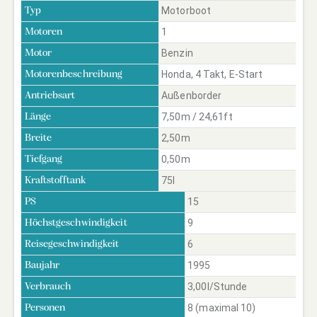
Motorboot
Typ
1
Motoren
Benzin
Motor
Honda, 4 Takt, E-Start
Motorenbeschreibung
Außenborder
Antriebsart
7,50m / 24,61ft
Länge
2,50m
Breite
0,50m
Tiefgang
75l
Kraftstofftank
15
PS
9
Höchstgeschwindigkeit
6
Reisegeschwindigkeit
1995
Baujahr
3,00l/Stunde
Verbrauch
8 (maximal 10)
Personen