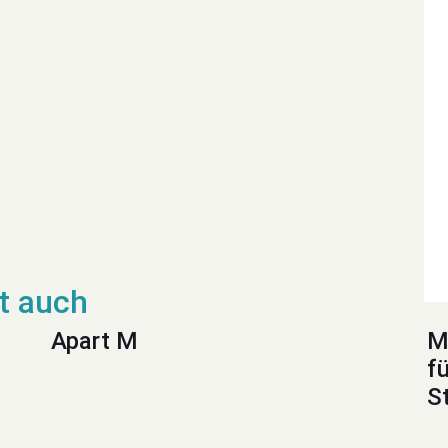
Apart M
M
f
S