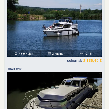
4+ 0 Kojen
2 Kabinen
12,15m
schon ab
2.135,40 €
Triton 1050