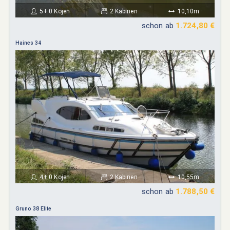
5+ 0 Kojen
2 Kabinen
10,10m
schon ab
1.724,80 €
Haines 34
4+ 0 Kojen
2 Kabinen
10,55m
schon ab
1.788,50 €
Gruno 38 Elite