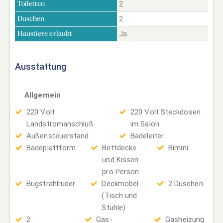
2
Toiletten
2
Duschen
Ja
Haustiere erlaubt
Ausstattung
Allgemein
220 Volt
220 Volt Steckdosen
Landstromanschluß
im Salon
Außensteuerstand
Badeleiter
Badeplattform
Bettdecke
Bimini
und Kissen
pro Person
Bugstrahlruder
Deckmöbel
2 Duschen
(Tisch und
Stühle)
2
Gas-
Gasheizung