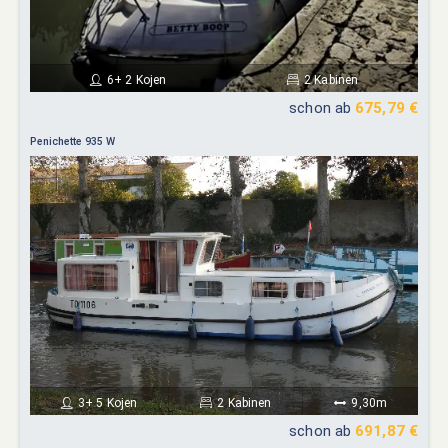
6+ 2 Kojen
2 Kabinen
schon ab
675,79 €
Penichette 935 W
3+ 5 Kojen
2 Kabinen
9,30m
schon ab
691,87 €