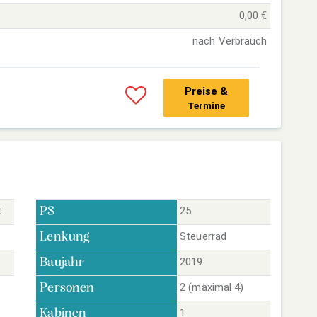
0,00 €
nach Verbrauch
Preise &
Termine
t
25
PS
Steuerrad
Lenkung
2019
Baujahr
2 (maximal 4)
Personen
1
Kabinen