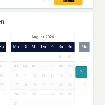
Termine
en
August 2026
Sept
So
Mo
Di
Mi
Do
Fr
Sa
So
Mo
Di
Mi
05
01
02
01
02
12
03
04
05
06
07
08
09
07
08
09
19
10
11
12
13
14
15
16
14
15
16
26
17
18
19
20
21
22
23
21
22
23
24
25
26
27
28
29
30
28
29
30
31