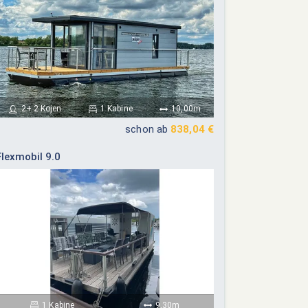
2+ 2 Kojen
1 Kabine
10,00m
schon ab
838,04 €
Flexmobil 9.0
1 Kabine
9,30m