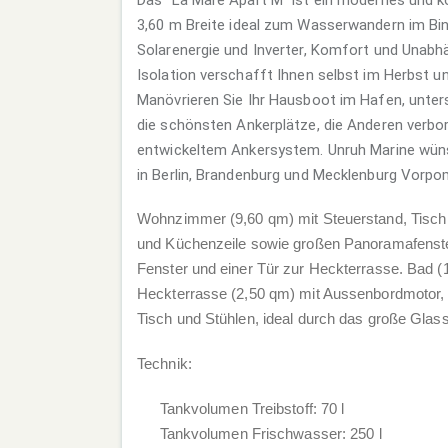
3,60 m Breite ideal zum Wasserwandern im Bin
Solarenergie und Inverter, Komfort und Unabh
Isolation verschafft Ihnen selbst im Herbst und
Manövrieren Sie Ihr Hausboot im Hafen, unters
die schönsten Ankerplätze, die Anderen verbo
entwickeltem Ankersystem. Unruh Marine wün
in Berlin, Brandenburg und Mecklenburg Vorpo
Wohnzimmer (9,60 qm) mit Steuerstand, Tisch 
und Küchenzeile sowie großen Panoramafenste
Fenster und einer Tür zur Heckterrasse. Bad (
Heckterrasse (2,50 qm) mit Aussenbordmotor, 
Tisch und Stühlen, ideal durch das große Gl
Technik:
Tankvolumen Treibstoff: 70 l
Tankvolumen Frischwasser: 250 l