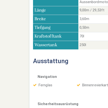
Aussenbordmoto
9,00m / 29,53ft
Länge
3,60m
Breite
0,50m
Tiefgang
70l
Kraftstofftank
250l
Wassertank
Ausstattung
Navigation
Fernglas
Binnenrevierkar
Sicherheitsausrüstung