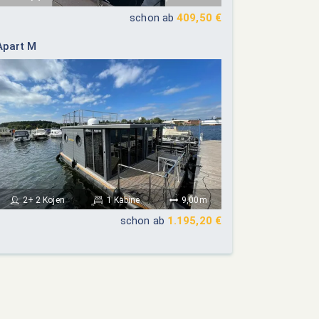
schon ab
409,50 €
Apart M
2+ 2 Kojen
1 Kabine
9,00m
schon ab
1.195,20 €