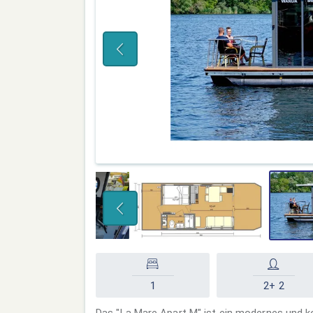
1
2+ 2
Das "La Mare Apart M" ist ein modernes und 