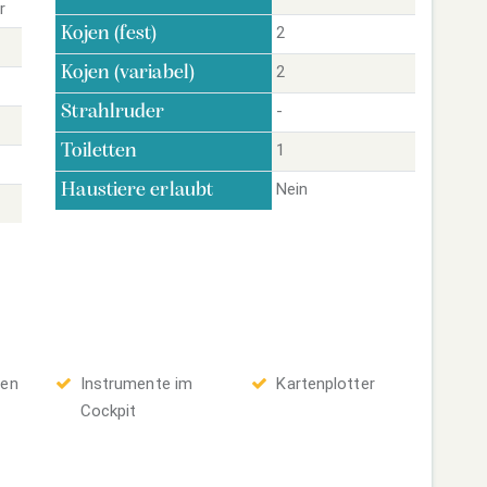
r
2
Kojen (fest)
2
Kojen (variabel)
-
Strahlruder
1
Toiletten
Nein
Haustiere erlaubt
ten
Instrumente im
Kartenplotter
Cockpit