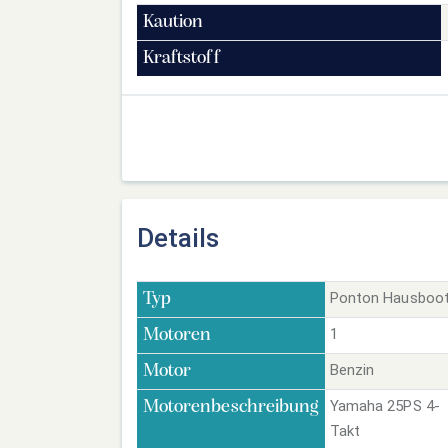
Kaution
Kraftstoff
Details
Ponton Hausboo
Typ
1
Motoren
Benzin
Motor
Yamaha 25PS 4-
Motorenbeschreibung
Takt