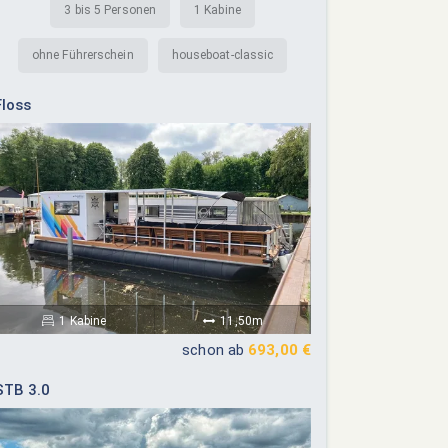
3 bis 5 Personen
1 Kabine
ohne Führerschein
houseboat-classic
Floss
1 Kabine
11,50m
schon ab
693,00 €
STB 3.0