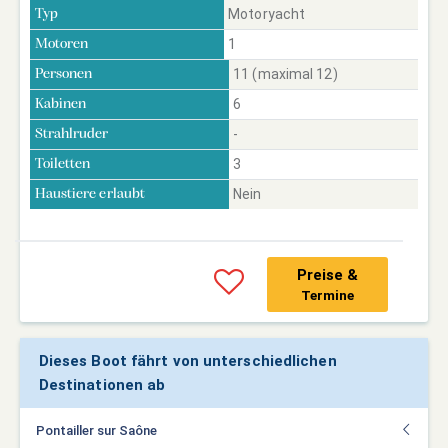
Motoryacht
Typ
1
Motoren
11 (maximal 12)
Personen
6
Kabinen
-
Strahlruder
3
Toiletten
Nein
Haustiere erlaubt
Preise &
Termine
Dieses Boot fährt von unterschiedlichen
Destinationen ab
Pontailler sur Saône